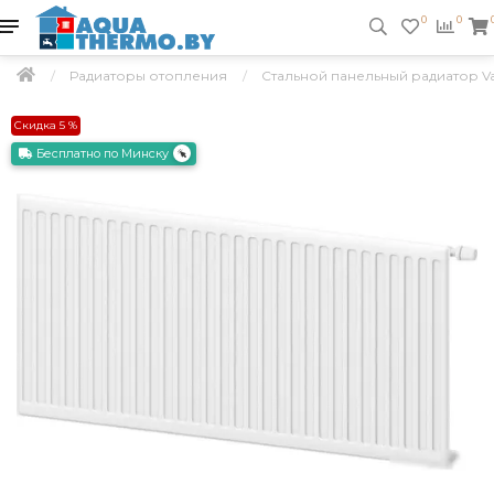
0
0
Радиаторы отопления
Стальной панельный радиатор Valf
Скидка 5 %
Бесплатно по Минску