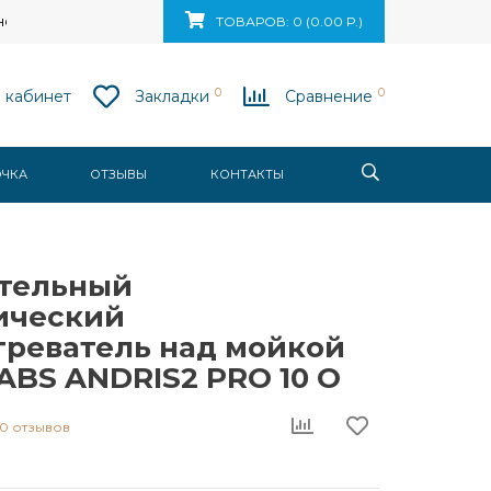
ск, ул. Ваупшасова, д. 10, пом. 131
ТОВАРОВ: 0 (0.00 Р.)
0
0
 кабинет
Закладки
Сравнение
ОЧКА
ОТЗЫВЫ
КОНТАКТЫ
тельный
ический
греватель над мойкой
 ABS ANDRIS2 PRO 10 O
0 отзывов