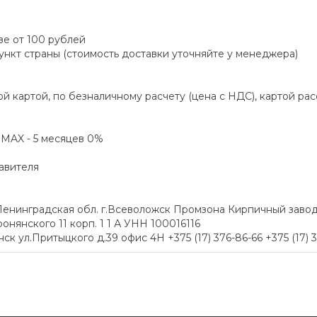
зе от 100 рублей
пункт страны (стоимость доставки уточняйте у менеджера)
й картой, по безналичному расчету (цена с НДС), картой ра
а MAX - 5 месяцев 0%
авителя
енинградская обл. г.Всеволожск Промзона Кирпичный заво
онянского 11 корп. 1 1 А УНН 100016116
 ул.Притыцкого д.39 офис 4H +375 (17) 376-86-66 +375 (17) 312