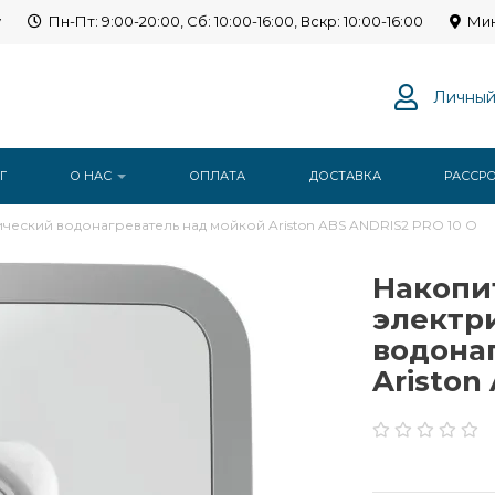
y
Пн-Пт: 9:00-20:00, Сб: 10:00-16:00, Вскр: 10:00-16:00
Мин
Личный
Г
О НАС
ОПЛАТА
ДОСТАВКА
РАССР
ческий водонагреватель над мойкой Ariston ABS ANDRIS2 PRO 10 O
Накопи
электр
водона
Ariston