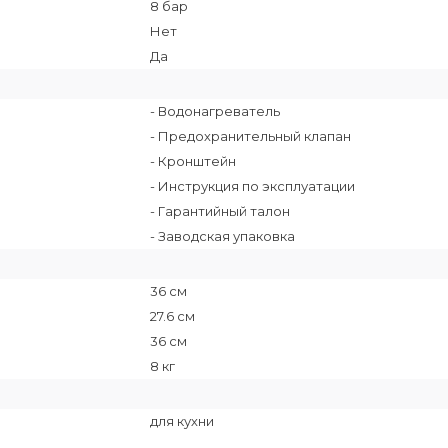
8 бар
Нет
Да
- Водонагреватель
- Предохранительный клапан
- Кронштейн
- Инструкция по эксплуатации
- Гарантийный талон
- Заводская упаковка
36 см
27.6 см
36 см
8 кг
для кухни