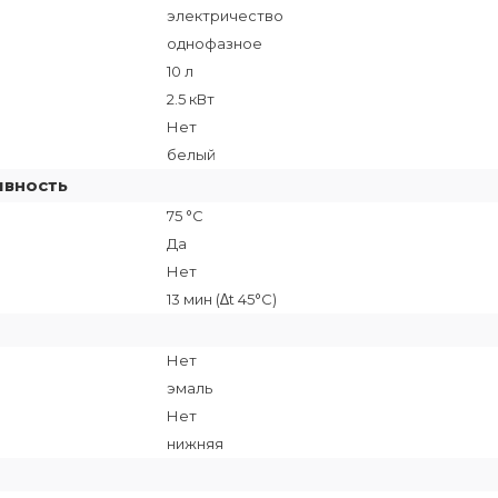
электричество
однофазное
10 л
2.5 кВт
Нет
белый
ивность
75 °C
Да
Нет
13 мин (∆t 45°C)
Нет
эмаль
Нет
нижняя