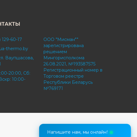
НТАКТЫ
) 129-60-17
ООО "Мисман""
зарегистрирована
ua-thermo.by
решением
ул. Ваупшасова,
Мингорисполкома
1
26.08.2021, №193587575
Регистрационный номер в
:00-20:00, Сб:
Торговом реестре
Вскр: 10:00-
Республики Беларусь
№769171
Напишите нам, мы онлайн!