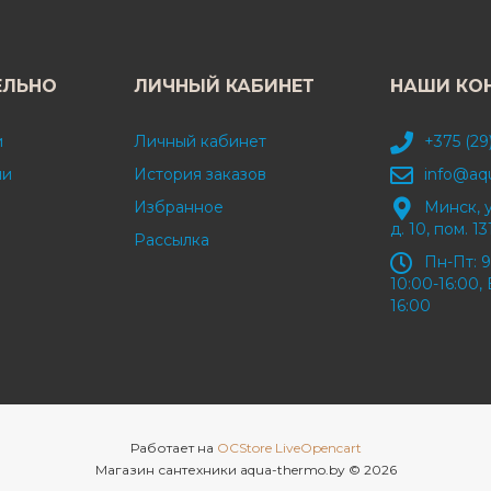
ЕЛЬНО
ЛИЧНЫЙ КАБИНЕТ
НАШИ КО
и
Личный кабинет
+375 (29
ми
История заказов
info@aq
Избранное
Минск, 
д. 10, пом. 13
Рассылка
Пн-Пт: 9
10:00-16:00, 
16:00
Работает на
OCStore LiveOpencart
Магазин сантехники aqua-thermo.by © 2026