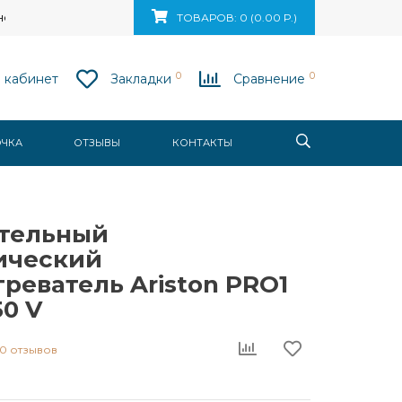
ск, ул. Ваупшасова, д. 10, пом. 131
ТОВАРОВ: 0 (0.00 Р.)
0
0
 кабинет
Закладки
Сравнение
ОЧКА
ОТЗЫВЫ
КОНТАКТЫ
тельный
ический
реватель Ariston PRO1
50 V
0 отзывов