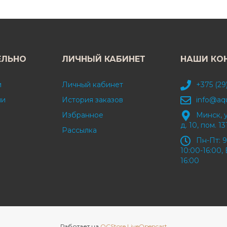
ЕЛЬНО
ЛИЧНЫЙ КАБИНЕТ
НАШИ КО
и
Личный кабинет
+375 (29
ми
История заказов
info@aq
Избранное
Минск, 
д. 10, пом. 13
Рассылка
Пн-Пт: 9
10:00-16:00, 
16:00
Работает на
OCStore LiveOpencart