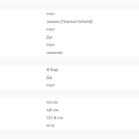
Нет
эмаль (TitaniumShield)
Нет
Да
Нет
нижняя
8 бар
Да
Нет
45 см
48 см
133.8 см
41 кг