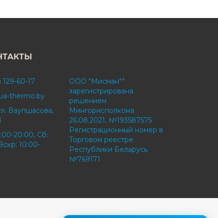
НТАКТЫ
) 129-60-17
ООО "Мисман""
зарегистрирована
ua-thermo.by
решением
ул. Ваупшасова,
Мингорисполкома
1
26.08.2021, №193587575
Регистрационный номер в
:00-20:00, Сб:
Торговом реестре
Вскр: 10:00-
Республики Беларусь
№769171