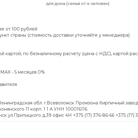
для дома (семья от 4 человек)
зе от 100 рублей
пункт страны (стоимость доставки уточняйте у менеджера)
й картой, по безналичному расчету (цена с НДС), картой ра
а MAX - 5 месяцев 0%
авителя
енинградская обл. г.Всеволожск Промзона Кирпичный заво
онянского 11 корп. 1 1 А УНН 100016116
 ул.Притыцкого д.39 офис 4H +375 (17) 376-86-66 +375 (17) 312