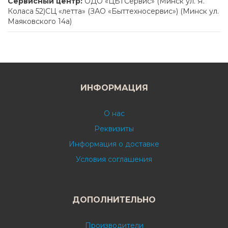
Сервисный центр:
ОДО «ЦБТСервис» (Минск ул. Я.
Коласа 52)СЦ «летта» (ЗАО «Быттехносервис») (Минск ул.
Маяковского 14а)
ИНФОРМАЦИЯ
О нас
Реквизиты
Информация о доставке
Условия соглашения
ДОПОЛНИТЕЛЬНО
Производители