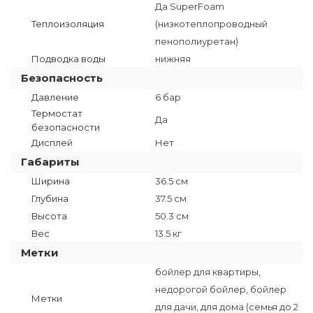
Да SuperFoam
Теплоизоляция
(низкотеплопроводный
пенополиуретан)
Подводка воды
нижняя
Безопасность
Давление
6 бар
Термостат
Да
безопасности
Дисплей
Нет
Габариты
Ширина
36.5 см
Глубина
37.5 см
Высота
50.3 см
Вес
13.5 кг
Метки
бойлер для квартиры,
недорогой бойлер, бойлер
Метки
для дачи, для дома (семья до 2