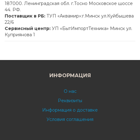
187000. Ленинградская обл. г.Тосно Московское шоссе
44. РФ.
Поставщик в РБ:
ТУП «Аквамир»:г.Минск ул.Куйбышева
22/6
Сервисный центр:
УП «БытИмпортТехника» Минск ул.
Куприянова 1
ИНФОРМАЦИЯ
О нас
Реквизиты
Информация о доставке
Условия соглашения