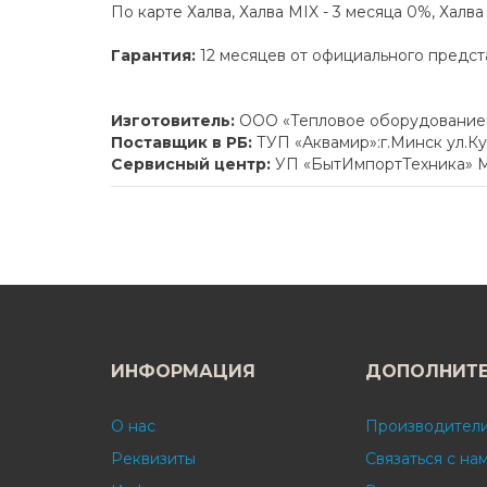
По карте Халва, Халва MIX - 3 месяца 0%, Халв
Гарантия:
12 месяцев от официального предст
Изготовитель:
ООО «Тепловое оборудование» 
Поставщик в РБ:
ТУП «Аквамир»:г.Минск ул.К
Сервисный центр:
УП «БытИмпортТехника» М
ИНФОРМАЦИЯ
ДОПОЛНИТ
О нас
Производител
Реквизиты
Связаться с на