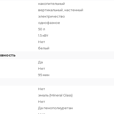
накопительный
вертикальный, настенный
электричество
однофазное
50 л
1.5 кВт
Нет
белый
ивность
Да
Нет
95 мин
Нет
эмаль (Mineral Glass)
Нет
Да пенополиуретан