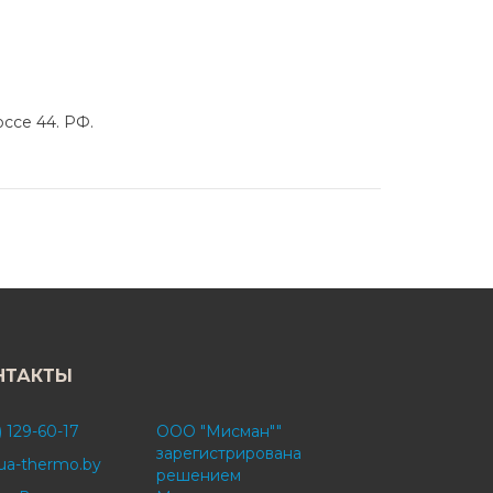
ссе 44. РФ.
НТАКТЫ
) 129-60-17
ООО "Мисман""
зарегистрирована
ua-thermo.by
решением