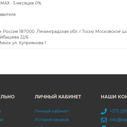
а MAX - 5 месяцев 0%
авителя
Россия 187000. Ленинградская обл. г.Тосно Московское шо
уйбышева 22/6
инск ул. Куприянова 1
ЕЛЬНО
ЛИЧНЫЙ КАБИНЕТ
НАШИ КО
и
Личный кабинет
+375 (29
ми
История заказов
info@aq