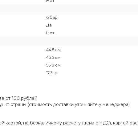
Нет
6 бар
Да
Нет
44.5 см
45.5 см
55.8 см
17.3 кг
зе от 100 рублей
пункт страны (стоимость доставки уточняйте у менеджера)
й картой, по безналичному расчету (цена с НДС), картой ра