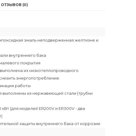
ОТЗЫВОВ (0)
 эпоксидная эмаль неподверженная желтизне и
эмали внутреннего бака
 эмалевого покрытия
 выполнена из низкотеплопроводного
 снизить энергопотребление
дикация работы
я выполнены из нержавеющей стали (трубки
кВт (для моделей ER200V и ER300V - два
т)
ительной защиты внутреннего бака от коррозии