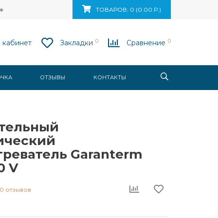
ск, ул. Ваупшасова, д. 10, пом. 131
ТОВАРОВ: 0 (0.00 Р.)
0
0
 кабинет
Закладки
Сравнение
ОЧКА
ОТЗЫВЫ
КОНТАКТЫ
тельный
ический
греватель Garanterm
0 V
0 отзывов