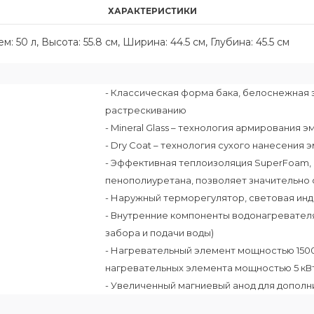
ХАРАКТЕРИСТИКИ
 50 л, Высота: 55.8 см, Ширина: 44.5 см, Глубина: 45.5 см
- Классическая форма бака, белоснежная
растрескиванию
- Mineral Glass – технология армирования 
- Dry Coat – технология сухого нанесения
- Эффективная теплоизоляция SuperFoam,
пенополиуретана, позволяет значительно
- Наружный терморегулятор, световая ин
- Внутренние компоненты водонагревател
забора и подачи воды)
- Нагревательный элемент мощностью 1500 
нагревательных элемента мощностью 5 кВ
- Увеличенный магниевый анод для дополн