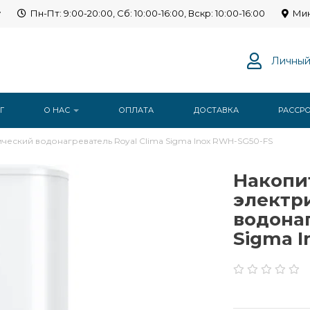
y
Пн-Пт: 9:00-20:00, Сб: 10:00-16:00, Вскр: 10:00-16:00
Мин
Личный
Г
О НАС
ОПЛАТА
ДОСТАВКА
РАССР
еский водонагреватель Royal Clima Sigma Inox RWH-SG50-FS
Накопи
электр
водонаг
Sigma I