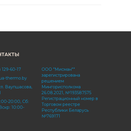
НТАКТЫ
) 129-60-17
ООО "Мисман""
зарегистрирована
ua-thermo.by
решением
ул. Ваупшасова,
Мингорисполкома
1
26.08.2021, №193587575
Регистрационный номер в
:00-20:00, Сб:
Торговом реестре
Вскр: 10:00-
Республики Беларусь
№769171