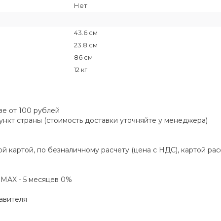
Нет
43.6 см
23.8 см
86 см
12 кг
зе от 100 рублей
пункт страны (стоимость доставки уточняйте у менеджера)
й картой, по безналичному расчету (цена с НДС), картой ра
а MAX - 5 месяцев 0%
авителя