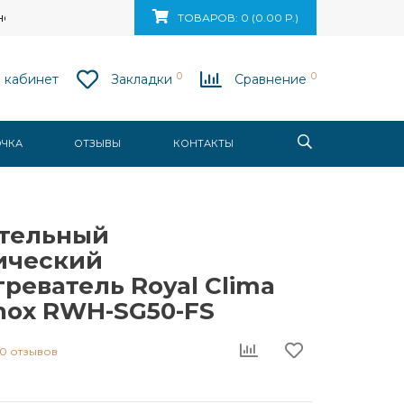
ск, ул. Ваупшасова, д. 10, пом. 131
ТОВАРОВ: 0 (0.00 Р.)
0
0
 кабинет
Закладки
Сравнение
ОЧКА
ОТЗЫВЫ
КОНТАКТЫ
тельный
ический
реватель Royal Clima
nox RWH-SG50-FS
0 отзывов