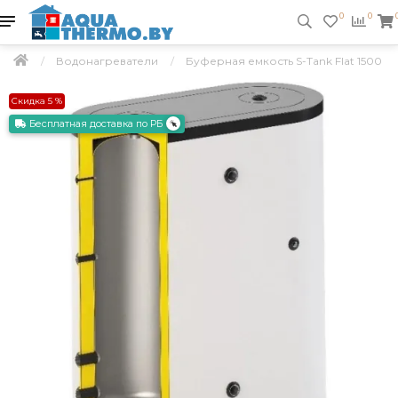
0
0
Водонагреватели
Буферная емкость S-Tank Flat 1500
Скидка 5 %
Бесплатная доставка по РБ