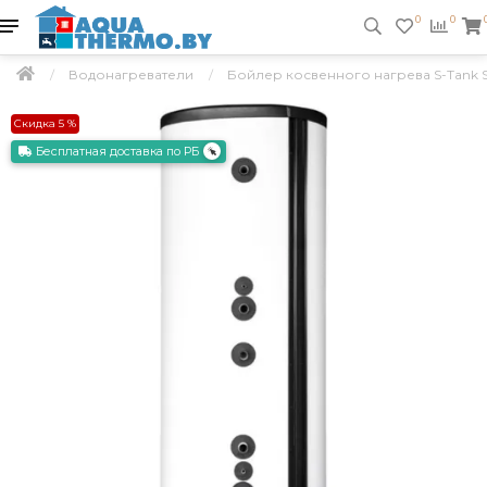
0
0
Водонагреватели
Бойлер косвенного нагрева S-Tank So
Скидка 5 %
Бесплатная доставка по РБ