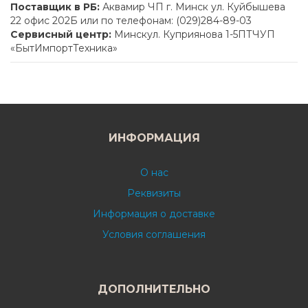
Поставщик в РБ:
Аквамир ЧП г. Минск ул. Куйбышева
22 офис 202Б или по телефонам: (029)284-89-03
Сервисный центр:
Минскул. Куприянова 1-5ПТЧУП
«БытИмпортТехника»
ИНФОРМАЦИЯ
О нас
Реквизиты
Информация о доставке
Условия соглашения
ДОПОЛНИТЕЛЬНО