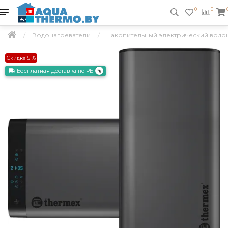
0
0
Водонагреватели
Накопительный электрический водона
Скидка 5 %
Бесплатная доставка по РБ