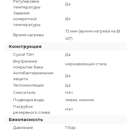
Регулировка
Да
температуры
Задание
Да
конкретной
температуры
72 мин (время нагрева на Δt
Время нагрева
45°)
Конструкция
Сухой ТЭН
Да
Внутреннее
нержавеющая сталь
покрытие бака
Антибактериальная
Да
защита
Теплоизоляция
Да
Смеситель
Нет
Подводка воды
левая, нижняя
Патрубок
Нет
резервного слива
Безопасность
Давление
7 бар