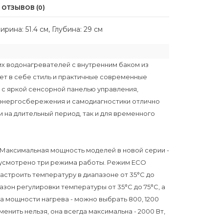
ОТЗЫВОВ (0)
рина: 51.4 см, Глубина: 29 см
их водонагревателей с внутренним баком из
ет в себе стиль и практичные современные
 с яркой сенсорной панелью управления,
 энергосбережения и самодиагностики отлично
и на длительный период, так и для временного
 Максимальная мощность моделей в новой серии -
едусмотрено три режима работы. Режим ECO
астроить температуру в диапазоне от 35°С до
азон регулировки температуры от 35°С до 75°С, а
а мощности нагрева - можно выбрать 800, 1200
енить нельзя, она всегда максимальна - 2000 Вт,