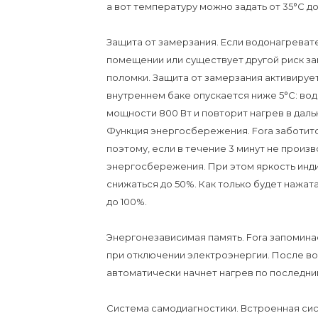
а вот температуру можно задать от 35°С до
Защита от замерзания. Если водонагреват
помещении или существует другой риск за
поломки. Защита от замерзания активируе
внутреннем баке опускается ниже 5°С: вод
мощности 800 Вт и повторит нагрев в дал
Функция энергосбережения. Forа заботит
поэтому, если в течение 3 минут не произ
энергосбережения. При этом яркость инд
снижаться до 50%. Как только будет нажат
до 100%.
Энергонезависимая память. Forа запомина
при отключении электроэнергии. После во
автоматически начнет нагрев по последн
Система самодиагностики. Встроенная си