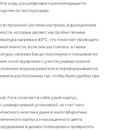
Все коды, расшифровки и рекомендации по
одстве по эксплуатации.
 встроенной системы настроек, в функционале
ности, которые делают настройки техники
ература нагрева в 80°С, что помогает проводить
ей емкости, если она застоялась, а также
атуры, нагрева бак до максимума и смешивая ее
ения сконструирован с учетом универсальной
положение водонагревателя и переворачивается
 панели расположены так, чтобы были удобны при
й. Forа сочетает в себе узкий корпус,
с универсальной установкой, за счет чего
омпактного монтажа даже в малогабаритных
ременного корпуса и насыщенного цвета
борудование в дизайн помещения и превратить