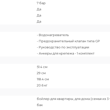
7 бар
Да
Да
Да
- Водонагреватель
- Предохранительный клапан типа GP
- Руководство по эксплуатации
- Анкеры для крепежа - 1 комплект
51.4 см
29 см
118.4 см
20.6 кг
бойлер для квартиры, для дома (семья из 3 
бак