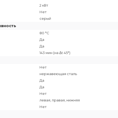
2 кВт
Нет
серый
ивность
80 °C
Да
Да
143 мин (на Δt 45°)
Нет
нержавеющая сталь
Да
Да
Нет
левая, правая, нижняя
Нет