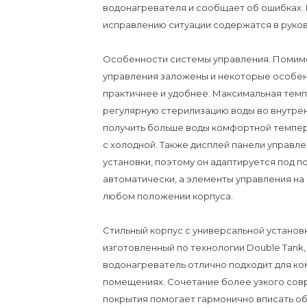
водонагревателя и сообщает об ошибках. 
исправлению ситуации содержатся в руков
Особенности системы управления. Помимо
управления заложены и некоторые особен
практичнее и удобнее. Максимальная темп
регулярную стерилизацию воды во внутренн
получить больше воды комфортной темпер
с холодной. Также дисплей панели управл
установки, поэтому он адаптируется под 
автоматически, а элементы управления на
любом положении корпуса.
Стильный корпус с универсальной установко
изготовленный по технологии Double Tank, 
водонагреватель отлично подходит для к
помещениях. Сочетание более узкого сов
покрытия помогает гармонично вписать о