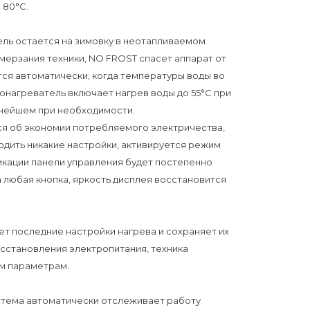
 80°С.
ель остается на зимовку в неотапливаемом
мерзания техники, NO FROST спасет аппарат от
тся автоматически, когда температуры воды во
онагреватель включает нагрев воды до 55°С при
ьнейшем при необходимости.
ся об экономии потребляемого электричества,
водить никакие настройки, активируется режим
икации панели управления будет постепенно
а любая кнопка, яркость дисплея восстановится
ет последние настройки нагрева и сохраняет их
сстановления электропитания, техника
им параметрам.
стема автоматически отслеживает работу