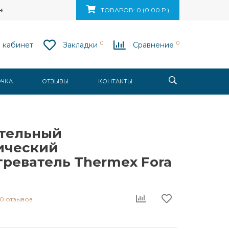
ск, ул. Ваупшасова, д. 10, пом. 131
ТОВАРОВ: 0 (0.00 Р.)
0
0
 кабинет
Закладки
Сравнение
ОЧКА
ОТЗЫВЫ
КОНТАКТЫ
тельный
ический
греватель Thermex Fora
0 отзывов