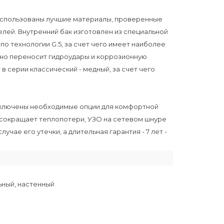
использованы лучшие материалы, проверенные
ей. Внутренний бак изготовлен из специальной
 технологии G.5, за счет чего имеет наиболее
но переносит гидроудары и коррозионную
в серии классический - медный, за счет чего
включены необходимые опции для комфортной
 сокращает теплопотери, УЗО на сетевом шнуре
чае его утечки, а длительная гарантия - 7 лет -
ьный, настенный