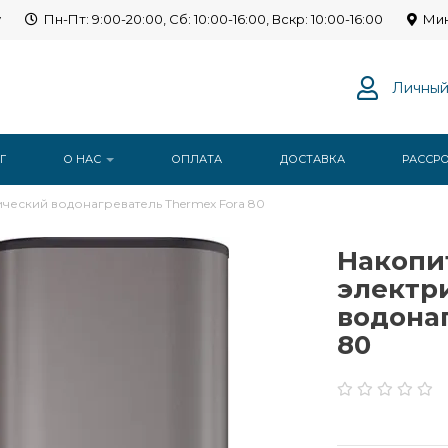
y
Пн-Пт: 9:00-20:00, Сб: 10:00-16:00, Вскр: 10:00-16:00
Мин
Личный
Г
О НАС
ОПЛАТА
ДОСТАВКА
РАССР
ческий водонагреватель Thermex Fora 80
Накопи
электр
водона
80