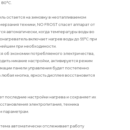
 80°С.
ель остается на зимовку в неотапливаемом
мерзания техники, NO FROST спасет аппарат от
тся автоматически, когда температуры воды во
онагреватель включает нагрев воды до 55°С при
ьнейшем при необходимости.
ся об экономии потребляемого электричества,
водить никакие настройки, активируется режим
икации панели управления будет постепенно
а любая кнопка, яркость дисплея восстановится
ет последние настройки нагрева и сохраняет их
сстановления электропитания, техника
им параметрам.
стема автоматически отслеживает работу