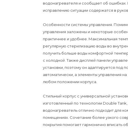
водонагревателя и сообщает об ошибках. 
исправлению ситуации содержатся в руков
Особенности системы управления. Помимо
управления заложены и некоторые особен
практичнее и удобнее. Максимальная темп
регулярную стерилизацию воды во внутренн
получить больше воды комфортной темпер
с холодной. Также дисплей панели управл
установки, поэтому он адаптируется под 
автоматически, а элементы управления на
любом положении корпуса.
Стильный корпус с универсальной установко
изготовленный по технологии Double Tank, 
водонагреватель отлично подходит для к
помещениях. Сочетание более узкого сов
покрытия помогает гармонично вписать о