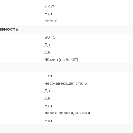
2 кВт
Нет
серый
ивность
80 °C
Да
Да
116 мин (на Δt 45°)
Нет
нержавеющая сталь
Да
Да
Нет
левая, правая, нижняя
Нет