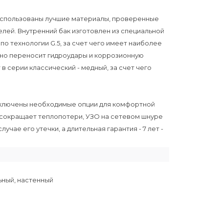
использованы лучшие материалы, проверенные
ей. Внутренний бак изготовлен из специальной
 технологии G.5, за счет чего имеет наиболее
но переносит гидроудары и коррозионную
в серии классический - медный, за счет чего
включены необходимые опции для комфортной
 сокращает теплопотери, УЗО на сетевом шнуре
чае его утечки, а длительная гарантия - 7 лет -
ьный, настенный