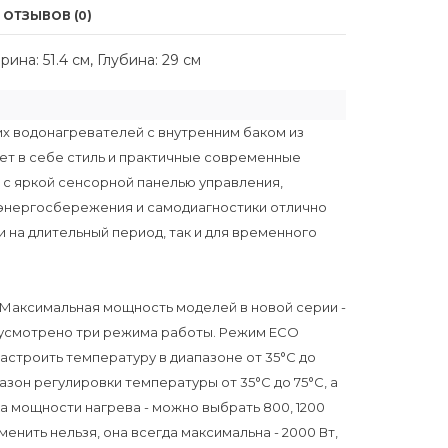
ОТЗЫВОВ (0)
на: 51.4 см, Глубина: 29 см
их водонагревателей с внутренним баком из
ет в себе стиль и практичные современные
 с яркой сенсорной панелью управления,
 энергосбережения и самодиагностики отлично
и на длительный период, так и для временного
 Максимальная мощность моделей в новой серии -
едусмотрено три режима работы. Режим ECO
астроить температуру в диапазоне от 35°С до
азон регулировки температуры от 35°С до 75°С, а
а мощности нагрева - можно выбрать 800, 1200
енить нельзя, она всегда максимальна - 2000 Вт,