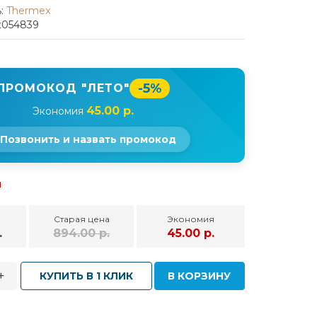
:
Thermex
t054839
-5%
ПРОМОКОД "ЛЕТО"
45.00 р.
Экономия
Позвонить и назвать промокод
и
Старая цена
Экономия
.
894.00 р.
45.00 р.
+
КУПИТЬ В 1 КЛИК
В КОРЗИНУ