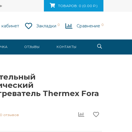
ск, ул. Ваупшасова, д. 10, пом. 131
ТОВАРОВ: 0 (0.00 Р.)
0
0
 кабинет
Закладки
Сравнение
ОЧКА
ОТЗЫВЫ
КОНТАКТЫ
тельный
ический
греватель Thermex Fora
0 отзывов