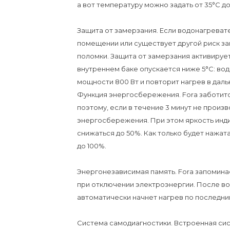
а вот температуру можно задать от 35°С до
Защита от замерзания. Если водонагреват
помещении или существует другой риск за
поломки. Защита от замерзания активируе
внутреннем баке опускается ниже 5°С: вод
мощности 800 Вт и повторит нагрев в дал
Функция энергосбережения. Forа заботит
поэтому, если в течение 3 минут не произ
энергосбережения. При этом яркость инд
снижаться до 50%. Как только будет нажат
до 100%.
Энергонезависимая память. Forа запомина
при отключении электроэнергии. После во
автоматически начнет нагрев по последн
Система самодиагностики. Встроенная си