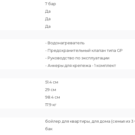
7 бар
Да
Да
Да
- Водонагреватель
- Предохранительный клапан типа GP
- Руководство по эксплуатации
- Анкеры для крепежа - 1 комплект
51.4 см
29 см
98.4 см
17.9 кг
бойлер для квартиры, для дома (семья из 3 
бак