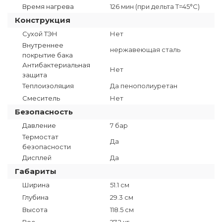
Время нагрева
126 мин (при дельта T=45°C)
Конструкция
Сухой ТЭН
Нет
Внутреннее
нержавеющая сталь
покрытие бака
Антибактериальная
Нет
защита
Теплоизоляция
Да пенополиуретан
Смеситель
Нет
Безопасность
Давление
7 бар
Термостат
Да
безопасности
Дисплей
Да
Габариты
Ширина
51.1 см
Глубина
29.3 см
Высота
118.5 см
Вес
27.2 кг