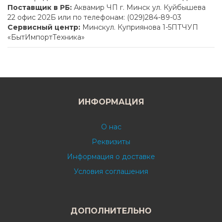
Поставщик в РБ:
Аквамир ЧП г. Минск ул. Куйбышева
22 офис 202Б или по телефонам: (029)284-89-03
Сервисный центр:
Минскул. Куприянова 1-5ПТЧУП
«БытИмпортТехника»
ИНФОРМАЦИЯ
О нас
Реквизиты
Информация о доставке
Условия соглашения
ДОПОЛНИТЕЛЬНО