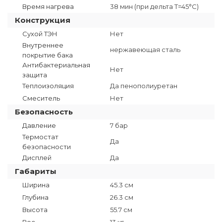
Время нагрева
38 мин (при дельта T=45°C)
Конструкция
Сухой ТЭН
Нет
Внутреннее
нержавеющая сталь
покрытие бака
Антибактериальная
Нет
защита
Теплоизоляция
Да пенополиуретан
Смеситель
Нет
Безопасность
Давление
7 бар
Термостат
Да
безопасности
Дисплей
Да
Габариты
Ширина
45.3 см
Глубина
26.3 см
Высота
55.7 см
Вес
13 кг