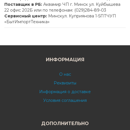
Поставщик в РБ:
Аквамир ЧП г. Минск ул. Куйбышева
22 офис 202Б или по телефонам: (029)284-89-03
Сервисный центр:
Минскул. Куприянова 1-5ПТЧУП
«БытИмпортТехника»
ИНФОРМАЦИЯ
О нас
Реквизиты
Информация о доставке
Условия соглашения
ДОПОЛНИТЕЛЬНО