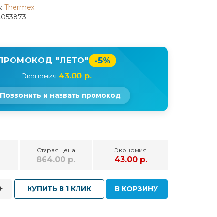
:
Thermex
t053873
-5%
ПРОМОКОД "ЛЕТО"
43.00 р.
Экономия
Позвонить и назвать промокод
и
Старая цена
Экономия
864.00 р.
43.00 р.
+
КУПИТЬ В 1 КЛИК
В КОРЗИНУ