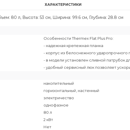
ХАРАКТЕРИСТИКИ
м: 80 л, Высота: 53 см, Ширина: 99.6 см, Глубина: 28.8 см
Особенности Thermex Flat Plus Pro:
- надежная крепежная планка
- корпус из белоснежного ударопрочного п
- в модели установлен сливной патрубок д
- удобный сервисный люк позволяет уско
накопительный
горизонтальный, настенный
электричество
однофазное
80 л
2 кВт
Нет