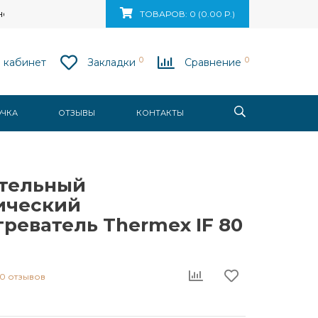
ск, ул. Ваупшасова, д. 10, пом. 131
ТОВАРОВ: 0 (0.00 Р.)
0
0
 кабинет
Закладки
Сравнение
ОЧКА
ОТЗЫВЫ
КОНТАКТЫ
тельный
ический
реватель Thermex IF 80
0 отзывов