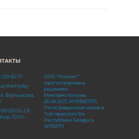
НТАКТЫ
) 129-60-17
ООО "Мисман""
зарегистрирована
ua-thermo.by
решением
ул. Ваупшасова,
Мингорисполкома
1
26.08.2021, №193587575
Регистрационный номер в
:00-20:00, Сб:
Торговом реестре
Вскр: 10:00-
Республики Беларусь
№769171