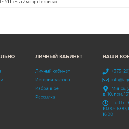
ПТЧУП «БытИмпортТехника»
ЕЛЬНО
ЛИЧНЫЙ КАБИНЕТ
НАШИ КО
и
Личный кабинет
+375 (29
ми
История заказов
info@aq
Избранное
Минск, 
д. 10, пом. 13
Рассылка
Пн-Пт: 9
10:00-16:00, 
16:00