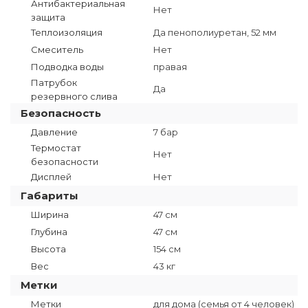
Антибактериальная
Нет
защита
Теплоизоляция
Да пенополиуретан, 52 мм
Смеситель
Нет
Подводка воды
правая
Патрубок
Да
резервного слива
Безопасность
Давление
7 бар
Термостат
Нет
безопасности
Дисплей
Нет
Габариты
Ширина
47 см
Глубина
47 см
Высота
154 см
Вес
43 кг
Метки
Метки
для дома (семья от 4 человек)