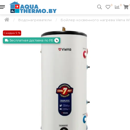
0
0
Водонагреватели
Бойлер косвенного нагрева Viena WT
Скидка 5 %
Бесплатная доставка по РБ