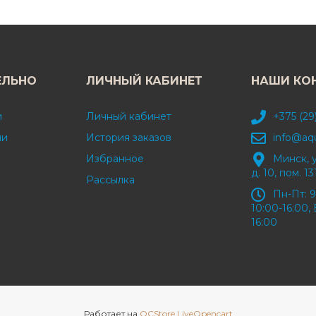
ЕЛЬНО
ЛИЧНЫЙ КАБИНЕТ
НАШИ КО
и
Личный кабинет
+375 (29
ми
История заказов
info@aq
Избранное
Минск, 
д. 10, пом. 13
Рассылка
Пн-Пт: 9
10:00-16:00, 
16:00
Работает на
OCStore LiveOpencart