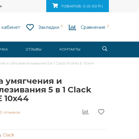
ск, ул. Ваупшасова, д. 10, пом. 131
ТОВАРОВ: 0 (0.00 Р.)
0
0
 кабинет
Закладки
Сравнение
ОЧКА
ОТЗЫВЫ
КОНТАКТЫ
я и обезжелезивания 5 в 1 Clack ProMix E 10x44
а умягчения и
езивания 5 в 1 Clack
E 10x44
0 отзывов
:
Clack