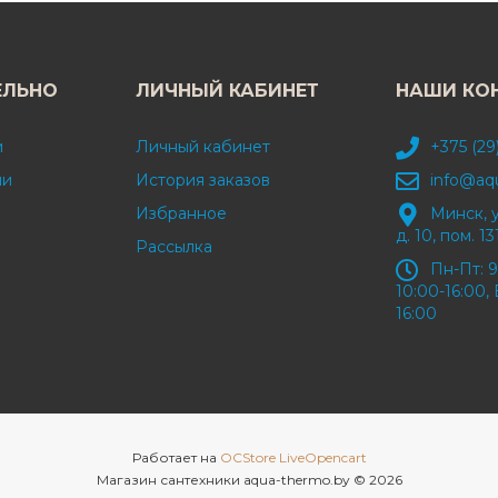
ЕЛЬНО
ЛИЧНЫЙ КАБИНЕТ
НАШИ КО
и
Личный кабинет
+375 (29
ми
История заказов
info@aq
Избранное
Минск, 
д. 10, пом. 13
Рассылка
Пн-Пт: 9
10:00-16:00, 
16:00
Работает на
OCStore LiveOpencart
Магазин сантехники aqua-thermo.by © 2026