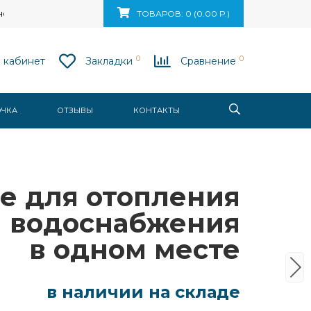
ск, ул. Ваупшасова, д. 10, пом. 131
ТОВАРОВ: 0 (0.00 Р.)
0
0
 кабинет
Закладки
Сравнение
ОЧКА
ОТЗЫВЫ
КОНТАКТЫ
е для отопления
и водоснабжения
в одном месте
в наличии на складе