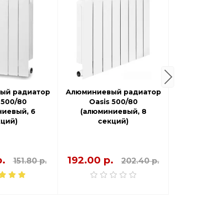
ый радиатор
Алюминиевый радиатор
Алюминие
 500/80
Oasis 500/80
Oasis 
иевый, 6
(алюминиевый, 8
(алюми
ций)
секций)
се
.
192.00 р.
240.00 
151.80 р.
202.40 р.