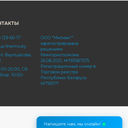
НТАКТЫ
) 129-60-17
ООО "Мисман""
зарегистрирована
ua-thermo.by
решением
ул. Ваупшасова,
Мингорисполкома
1
26.08.2021, №193587575
Регистрационный номер в
:00-20:00, Сб:
Торговом реестре
Вскр: 10:00-
Республики Беларусь
№769171
Напишите нам, мы онлайн!