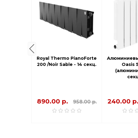
 Biliner B
Royal Thermo PianoForte
Алюминиевы
- 8 секций
200 /Noir Sable - 14 секц.
Oasis 
(алюмини
сек
890.00 р.
240.00 р
447.00 р.
958.00 р.