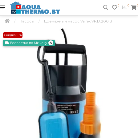
0
0
Насосы
Дренажный насос Valfex VF.D.200.8
Скидка 5 %
Бесплатно по Минску