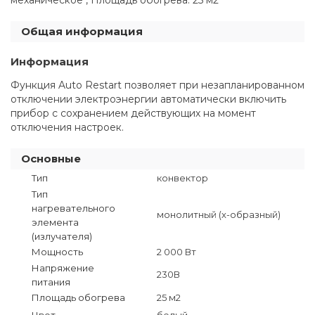
Общая информация
Информация
Функция Auto Restart позволяет при незапланированном
отключении электроэнергии автоматически включить
прибор с сохранением действующих на момент
отключения настроек.
Основные
Тип
конвектор
Тип
нагревательного
монолитный (x-образный)
элемента
(излучателя)
Мощность
2 000 Вт
Напряжение
230В
питания
Площадь обогрева
25 м2
Цвет
белый