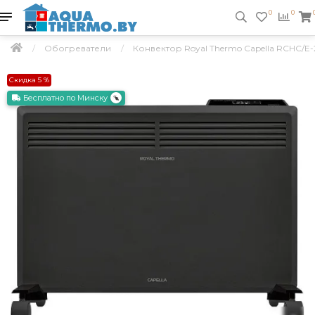
0
0
Обогреватели
Конвектор Royal Thermo Capella RCHC/E
Скидка 5 %
Бесплатно по Минску