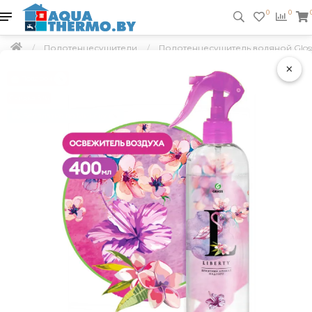
0
0
Полотенцесушители
Полотенцесушитель водяной Gloss 
×
Подарок
Скидка 5 %
Бесплатно по Минску