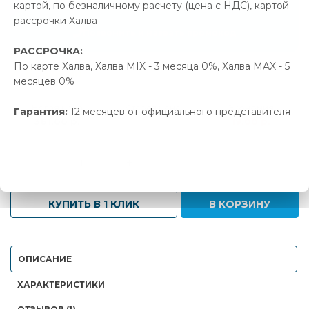
картой, по безналичному расчету (цена с НДС), картой
19.00 р.
Экономия
рассрочки Халва
Позвонить и назвать промокод
РАССРОЧКА:
По карте Халва, Халва MIX - 3 месяца 0%, Халва MAX - 5
В наличии
месяцев 0%
Новая цена
Старая цена
Экономия
Гарантия:
12 месяцев от официального представителя
361.00 р.
380.00 р.
19.00 р.
-
+
КУПИТЬ В 1 КЛИК
В КОРЗИНУ
ОПИСАНИЕ
ХАРАКТЕРИСТИКИ