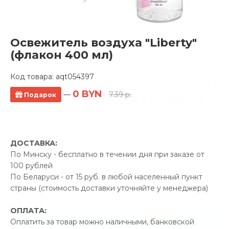
Освежитель воздуха "Liberty"
(флакон 400 мл)
Код товара:
aqt054397
Полотенцесушитель водяной Gloss &
0 BYN
—
7.39 р.
Подарок
Reiter Raduga 500х600/5 1" нижнее
подключение
1 отзывов
ДОСТАВКА:
Производитель:
Gloss &
По Минску - бесплатно в течении дня при заказе от
Reiter
100 рублей
Код Товара: aqt052521
По Беларуси - от 15 руб. в любой населенный пункт
страны (стоимость доставки уточняйте у менеджера)
ОПЛАТА:
-5%
ПРОМОКОД "ЛЕТО"
Оплатить за товар можно наличными, банковской