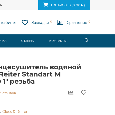
ск, ул. Ваупшасова, д. 10, пом. 131
ТОВАРОВ: 0 (0.00 Р.)
0
0
 кабинет
Закладки
Сравнение
ОЧКА
ОТЗЫВЫ
КОНТАКТЫ
нцесушитель водяной
Reiter Standart M
 1" резьба
3 отзывов
:
Gloss & Reiter