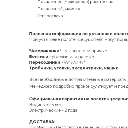
Посадочное (межосевое) расстояние
Посадочный диаметр
Теплоотдача
Полезная информация по установке поло
При установке полотенцесушителя могут пона
"Американки"
- угловые или прямые
Вентили
- угловые или прямые
Переходники
- ½" или ¾"
Тройники, уголки, эксцентрики, чашки
Все необходимые дополнительные материалы е
Менеджер подробно проконсультирует и пред
Официальная гарантия на полотенцесушите
Водяные - 5 лет
Электрические - 2 года
ДОСТАВКА:
По Минску - бесплатно в течении дня при зака