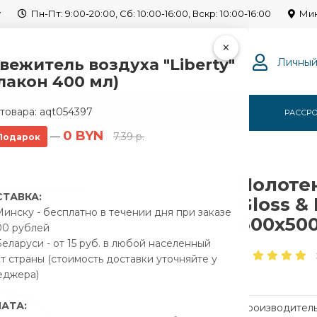
y
Пн-Пт: 9:00-20:00, Сб: 10:00-16:00, Вскр: 10:00-16:00
Мин
×
вежитель воздуха "Liberty"
Личный
лакон 400 мл)
товара:
aqt054397
Г
О НАС
ОПЛАТА
ДОСТАВКА
РАССР
0 BYN
—
7.39 р.
Подарок
дяной Gloss & Reiter Standart M 600x500 1" резьба
Полоте
ТАВКА:
Gloss & 
инску - бесплатно в течении дня при заказе
600x500
00 рублей
еларуси - от 15 руб. в любой населенный
т страны (стоимость доставки уточняйте у
еджера)
АТА:
Производитель