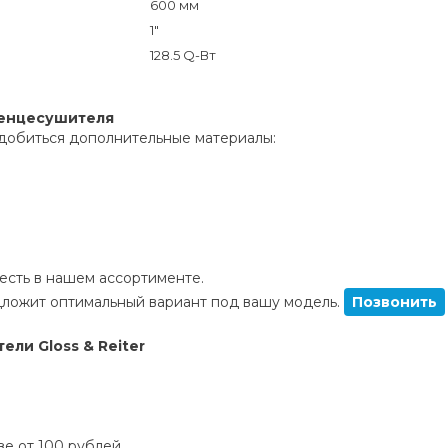
600 мм
1"
128.5 Q-Вт
тенцесушителя
добиться дополнительные материалы:
сть в нашем ассортименте.
ложит оптимальный вариант под вашу модель.
Позвонить
ли Gloss & Reiter
зе от 100 рублей