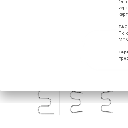
Опла
карт
карт
РАС
По к
MAX 
Гар
пре