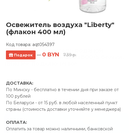
Освежитель воздуха "Liberty"
(флакон 400 мл)
Код товара:
aqt054397
Полотенцесушитель водяной
0 BYN
—
7.39 р.
Подарок
Ростела Престиж 500x800/5 белый,
нижнее подключение
0 отзывов
ДОСТАВКА:
Производитель:
Ростела
По Минску - бесплатно в течении дня при заказе от
Код Товара: qprod_50707
100 рублей
По Беларуси - от 15 руб. в любой населенный пункт
страны (стоимость доставки уточняйте у менеджера)
-5%
ПРОМОКОД "ЛЕТО"
ОПЛАТА:
Оплатить за товар можно наличными, банковской
34.00 р.
Экономия