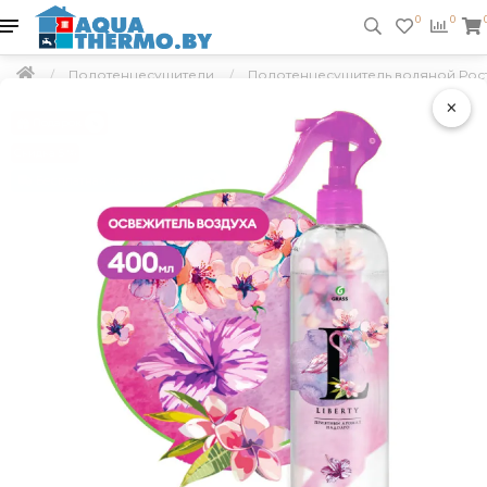
0
0
Полотенцесушители
Полотенцесушитель водяной Рост
×
Подарок
Скидка 5 %
Бесплатная доставка по РБ