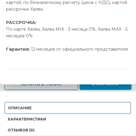
картой, по безналичному расчету (цена с НДС), картой
Позвонить и назвать промокод
рассрочки Халва
РАССРОЧКА:
В наличии
По карте Халва, Халва MIX - 3 месяца 0%, Халва MAX - 5
месяцев 0%
Новая цена
Старая цена
Экономия
646.00 р.
680.00 р.
34.00 р.
Гарантия:
12 месяцев от официального представителя
-
+
КУПИТЬ В 1 КЛИК
В КОРЗИНУ
ОПИСАНИЕ
ХАРАКТЕРИСТИКИ
ОТЗЫВОВ (0)