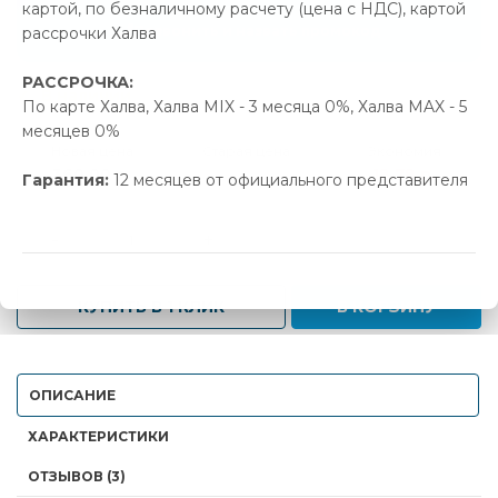
картой, по безналичному расчету (цена с НДС), картой
Позвонить и назвать промокод
рассрочки Халва
РАССРОЧКА:
В наличии
По карте Халва, Халва MIX - 3 месяца 0%, Халва MAX - 5
месяцев 0%
Новая цена
Старая цена
Экономия
360.00 р.
378.78 р.
18.78 р.
Гарантия:
12 месяцев от официального представителя
-
+
КУПИТЬ В 1 КЛИК
В КОРЗИНУ
ОПИСАНИЕ
ХАРАКТЕРИСТИКИ
ОТЗЫВОВ (3)