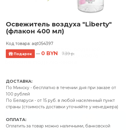
Освежитель воздуха "Liberty"
(флакон 400 мл)
Код товара:
aqt054397
Полотенцесушитель водяной
0 BYN
—
7.39 р.
Подарок
Ростела Трапеция 500x600/6 1"
боковое подключение
3 отзывов
ДОСТАВКА:
Производитель:
Ростела
По Минску - бесплатно в течении дня при заказе от
Код Товара: qprod_50799
100 рублей
По Беларуси - от 15 руб. в любой населенный пункт
страны (стоимость доставки уточняйте у менеджера)
-5%
ПРОМОКОД "ЛЕТО"
ОПЛАТА:
Оплатить за товар можно наличными, банковской
18.78 р.
Экономия