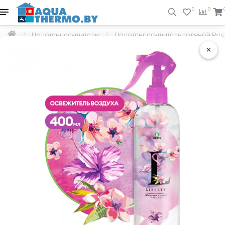
0
0
Полотенцесушители
Полотенцесушитель водяной Рост
×
Подарок
Скидка 5 %
Бесплатно по Минску