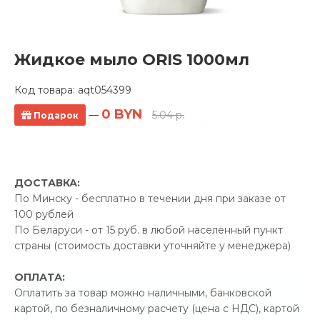
Жидкое мыло ORIS 1000мл
Код товара:
aqt054399
0 BYN
—
5.04 р.
Подарок
Полотенцесушитель водяной
Ростела Трапеция 400x600/4 1"
нижнее подключение
ДОСТАВКА:
3 отзывов
По Минску - бесплатно в течении дня при заказе от
Производитель:
Ростела
100 рублей
Код Товара: qprod_50777
По Беларуси - от 15 руб. в любой населенный пункт
страны (стоимость доставки уточняйте у менеджера)
ОПЛАТА:
-5%
ПРОМОКОД "ЛЕТО"
Оплатить за товар можно наличными, банковской
картой, по безналичному расчету (цена с НДС), картой
14.04 р.
Экономия