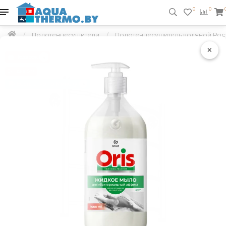
0
0
Полотенцесушители
Полотенцесушитель водяной Рост
×
Подарок
Скидка 5 %
Бесплатно по Минску