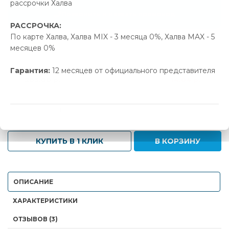
рассрочки Халва
Позвонить и назвать промокод
РАССРОЧКА:
По карте Халва, Халва MIX - 3 месяца 0%, Халва MAX - 5
В наличии
месяцев 0%
Новая цена
Старая цена
Экономия
Гарантия:
12 месяцев от официального представителя
263.00 р.
277.04 р.
14.04 р.
-
+
КУПИТЬ В 1 КЛИК
В КОРЗИНУ
ОПИСАНИЕ
ХАРАКТЕРИСТИКИ
ОТЗЫВОВ (3)