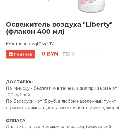
Освежитель воздуха "Liberty"
(флакон 400 мл)
Код товара:
aqt054397
Полотенцесушитель Сунержа
0 BYN
—
7.39 р.
Подарок
Богема L 600x1100 00-0202-6011
4 отзывов
Производитель:
Сунержа
ДОСТАВКА:
Код Товара: aqt051163
По Минску - бесплатно в течении дня при заказе от
100 рублей
По Беларуси - от 15 руб. в любой населенный пункт
страны (стоимость доставки уточняйте у менеджера)
-5%
ПРОМОКОД "ЛЕТО"
ОПЛАТА:
80.00 р.
Экономия
Оплатить за товар можно наличными, банковской