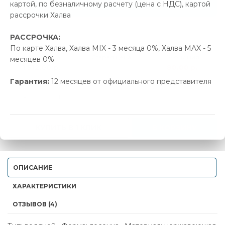
Позвонить и назвать промокод
картой, по безналичному расчету (цена с НДС), картой
рассрочки Халва
В наличии
РАССРОЧКА:
По карте Халва, Халва MIX - 3 месяца 0%, Халва MAX - 5
Новая цена
Старая цена
Экономия
месяцев 0%
1 512.00 р.
1 592.00 р.
80.00 р.
Гарантия:
12 месяцев от официального представителя
-
+
КУПИТЬ В 1 КЛИК
В КОРЗИНУ
ОПИСАНИЕ
ХАРАКТЕРИСТИКИ
ОТЗЫВОВ (4)