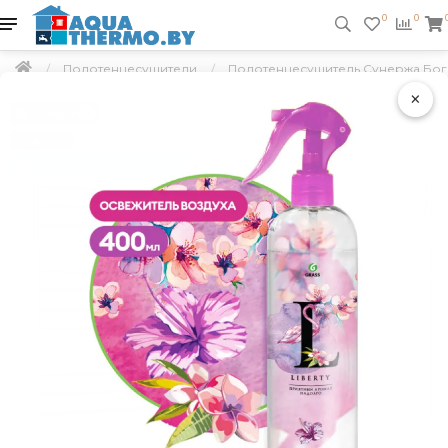
0
0
Полотенцесушители
Полотенцесушитель Сунержа Боге
×
Подарок
Скидка 5 %
Бесплатная доставка по РБ