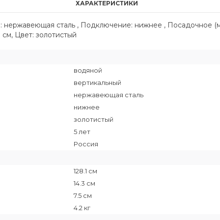
ХАРАКТЕРИСТИКИ
л: нержавеющая сталь , Подключение: нижнее , Посадочное (
.3 см, Цвет: золотистый
водяной
вертикальный
нержавеющая сталь
нижнее
золотистый
5 лет
Россия
128.1 см
14.3 см
7.5 см
4.2 кг