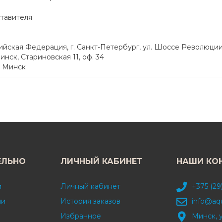
ставителя
ская Федерация, г. Санкт-Петербург, ул. Шоссе Революции,
инск, Стариновская 11, оф. 34
. Минск
ЕЛЬНО
ЛИЧНЫЙ КАБИНЕТ
НАШИ КО
и
Личный кабинет
+375 (29
ми
История заказов
info@aq
Избранное
Минск, 