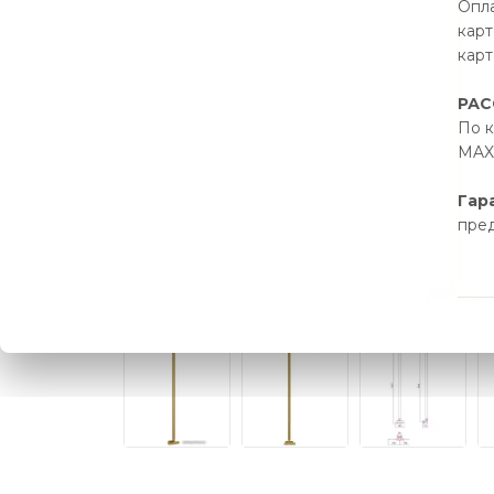
Опла
карт
карт
РАС
По к
MAX 
Гар
пре