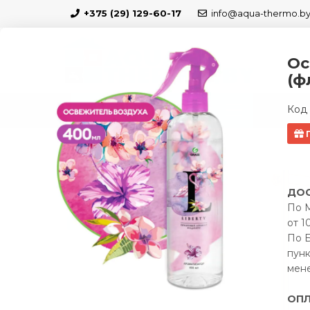
+375 (29) 129-60-17
info@aqua-thermo.b
Ос
(ф
Код 
КАТАЛОГ
БЛО
Полотенцесушители
Полотенцесушитель 
Подарок
ДОС
Скидка 5 %
По М
от 1
Бесплатная доставка по РБ
По Б
пунк
мен
ОПЛ