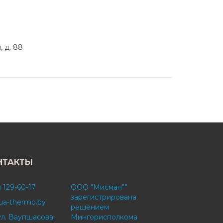
 д. 88
НТАКТЫ
) 129-60-17
ООО "Мисман""
зарегистрирована
ua-thermo.by
решением
ул. Ваупшасова,
Мингорисполкома