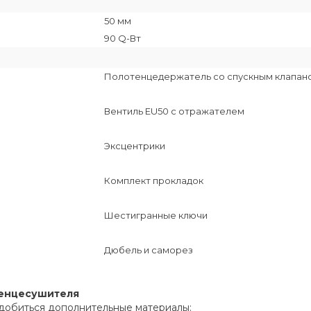
50 мм
90 Q-Вт
Полотенцедержатель со спускным клапан
Вентиль EU50 с отражателем
Эксцентрики
Комплект прокладок
Шестигранные ключи
Дюбель и саморез
тенцесушителя
добиться дополнительные материалы: