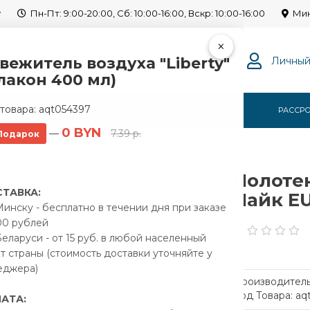
y
Пн-Пт: 9:00-20:00, Сб: 10:00-16:00, Вскр: 10:00-16:00
Мин
×
вежитель воздуха "Liberty"
Личный
лакон 400 мл)
товара:
aqt054397
Г
О НАС
ОПЛАТА
ДОСТАВКА
РАССР
0 BYN
—
7.39 р.
Подарок
Сунержа Лайк EU50 50x1200 03-0213-1200
Полоте
ТАВКА:
Лайк EU
инску - бесплатно в течении дня при заказе
00 рублей
еларуси - от 15 руб. в любой населенный
т страны (стоимость доставки уточняйте у
еджера)
Производитель
Код Товара: aq
АТА: