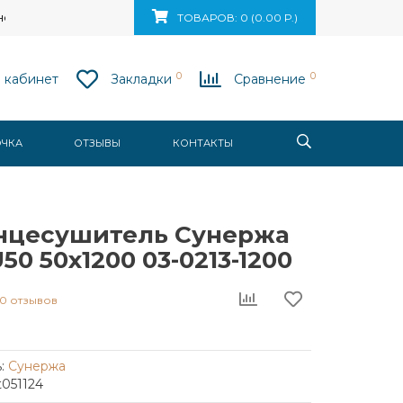
ск, ул. Ваупшасова, д. 10, пом. 131
ТОВАРОВ: 0 (0.00 Р.)
0
0
 кабинет
Закладки
Сравнение
ОЧКА
ОТЗЫВЫ
КОНТАКТЫ
нцесушитель Сунержа
50 50x1200 03-0213-1200
0 отзывов
:
Сунержа
t051124