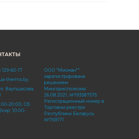
НТАКТЫ
) 129-60-17
ООО "Мисман""
зарегистрирована
ua-thermo.by
решением
ул. Ваупшасова,
Мингорисполкома
1
26.08.2021, №193587575
Регистрационный номер в
:00-20:00, Сб:
Торговом реестре
Вскр: 10:00-
Республики Беларусь
№769171