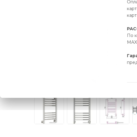
Опла
карт
карт
РАС
По к
MAX 
Гар
пре