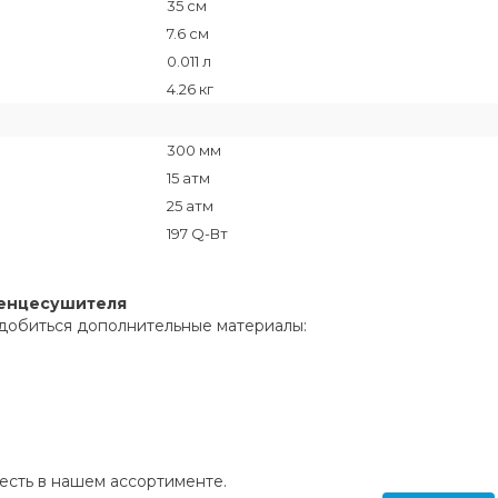
35 см
7.6 см
0.011 л
4.26 кг
300 мм
15 атм
25 атм
197 Q-Вт
тенцесушителя
добиться дополнительные материалы:
сть в нашем ассортименте.