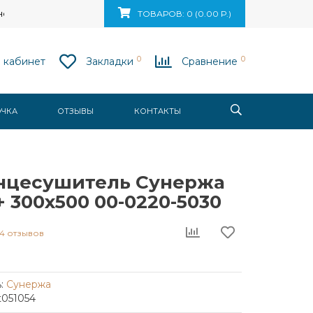
ск, ул. Ваупшасова, д. 10, пом. 131
ТОВАРОВ: 0 (0.00 Р.)
0
0
 кабинет
Закладки
Сравнение
ОЧКА
ОТЗЫВЫ
КОНТАКТЫ
нцесушитель Сунержа
 300x500 00-0220-5030
4 отзывов
:
Сунержа
t051054