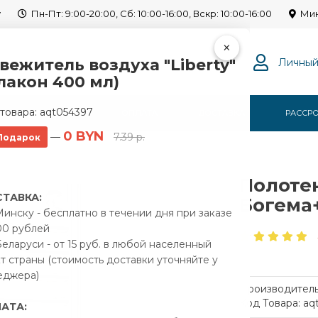
y
Пн-Пт: 9:00-20:00, Сб: 10:00-16:00, Вскр: 10:00-16:00
Мин
×
вежитель воздуха "Liberty"
Личный
лакон 400 мл)
товара:
aqt054397
Г
О НАС
ОПЛАТА
ДОСТАВКА
РАССР
0 BYN
—
7.39 р.
Подарок
Сунержа Богема+ 300x500 00-0220-5030
Полоте
ТАВКА:
Богема+
инску - бесплатно в течении дня при заказе
00 рублей
еларуси - от 15 руб. в любой населенный
т страны (стоимость доставки уточняйте у
еджера)
Производитель
Код Товара: aq
АТА: