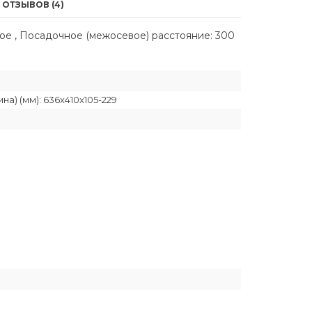
ОТЗЫВОВ (4)
ное , Посадочное (межосевое) расстояние: 300
а) (мм): 636x410x105-229