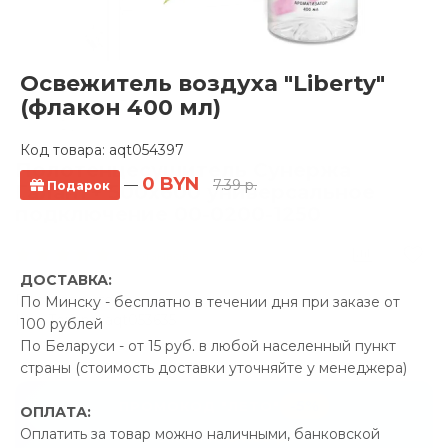
Освежитель воздуха "Liberty"
(флакон 400 мл)
Код товара:
aqt054397
Полотенцесушитель Сунержа
0 BYN
—
7.39 р.
Подарок
Галант+ 500x600 универсальное
подключение 00-0200-1250
8 отзывов
ДОСТАВКА:
Производитель:
Сунержа
По Минску - бесплатно в течении дня при заказе от
Код Товара: aqt053635
100 рублей
По Беларуси - от 15 руб. в любой населенный пункт
страны (стоимость доставки уточняйте у менеджера)
-5%
ПРОМОКОД "ЛЕТО"
ОПЛАТА:
Оплатить за товар можно наличными, банковской
54.00 р.
Экономия