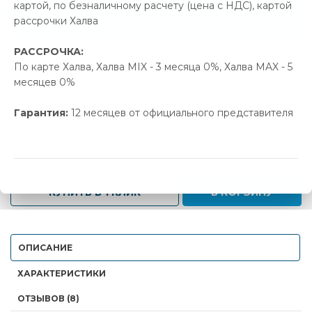
картой, по безналичному расчету (цена с НДС), картой
Позвонить и назвать промокод
рассрочки Халва
РАССРОЧКА:
В наличии
По карте Халва, Халва MIX - 3 месяца 0%, Халва MAX - 5
месяцев 0%
Новая цена
Старая цена
Экономия
1 024.00 р.
1 078.00 р.
54.00 р.
Гарантия:
12 месяцев от официального представителя
-
+
КУПИТЬ В 1 КЛИК
В КОРЗИНУ
ОПИСАНИЕ
ХАРАКТЕРИСТИКИ
ОТЗЫВОВ (8)