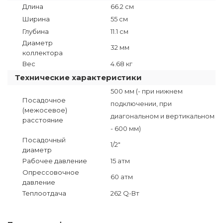
Длина
66.2 см
Ширина
55 см
Глубина
11.1 см
Диаметр
32 мм
коллектора
Вес
4.68 кг
Технические характеристики
500 мм (- при нижнем
Посадочное
подключении, при
(межосевое)
диагональном и вертикальном
расстояние
- 600 мм)
Посадочный
1/2"
диаметр
Рабочее давление
15 атм
Опрессовочное
60 атм
давление
Теплоотдача
262 Q-Вт