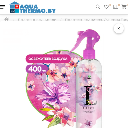
0
0
Полотенцесушители
Полотенцесушитель Сунержа Гала
×
Подарок
Скидка 5 %
Бесплатная доставка по РБ