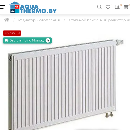
0
0
Радиаторы отопления
Стальной панельный радиатор Kerm
Скидка 5 %
Бесплатно по Минску