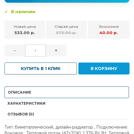
В наличии
Новая цена
Старая цена
Экономия
533.00 р.
573.00 р.
40.00 р.
-
+
КУПИТЬ В 1 КЛИК
В КОРЗИНУ
ОПИСАНИЕ
ХАРАКТЕРИСТИКИ
ОТЗЫВОВ (0)
Тип: биметаллический, дизайн-радиатор , Подключение:
боковое , Тепловой поток (ΔT=70K): 1 376 Вт Вт, Тепловой