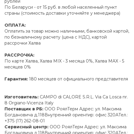
рублей
По Беларуси - от 15 руб. в любой населенный пункт
страны (стоимость доставки уточняйте у менеджера)
ОПЛАТА:
Оплатить за товар можно наличными, банковской картой,
по безналичному расчету (цена с НДС), картой
рассрочки Халва
РАССРОЧКА:
По карте Халва, Халва MIX - 3 месяца 0%, Халва MAX - 5
месяцев 0%
Гарантия:
180 месяцев от официального представителя
Изготовитель:
CAMPO di CALORE S.R.L. Via Ca Losca nr.
8 Orgiano-Vicenza Italy
Поставщик в РБ:
ООО РоялТерм Адрес: ул. Максима
Богдановича д.118Внутренний ориентир: офис 320АТел.:
+375 (17) 262-08-01
Сервисный центр:
ООО РоялТерм Адрес: ул. Максима
Богдановича д.118Внутренний ориентир: офис 320АТел.: