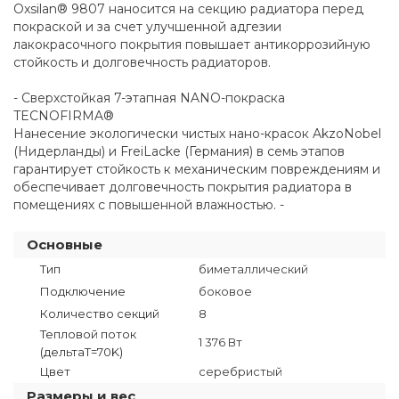
Oxsilan® 9807 наносится на секцию радиатора перед
покраской и за счет улучшенной адгезии
лакокрасочного покрытия повышает антикоррозийную
стойкость и долговечность радиаторов.
- Сверхстойкая 7-этапная NANO-покраска
TECNOFIRMA®
Нанесение экологически чистых нано-красок AkzoNobel
(Нидерланды) и FreiLacke (Германия) в семь этапов
гарантирует стойкость к механическим повреждениям и
обеспечивает долговечность покрытия радиатора в
помещениях с повышенной влажностью. -
Основные
Тип
биметаллический
Подключение
боковое
Количество секций
8
Тепловой поток
1 376 Вт
(дельтаT=70K)
Цвет
серебристый
Размеры и вес