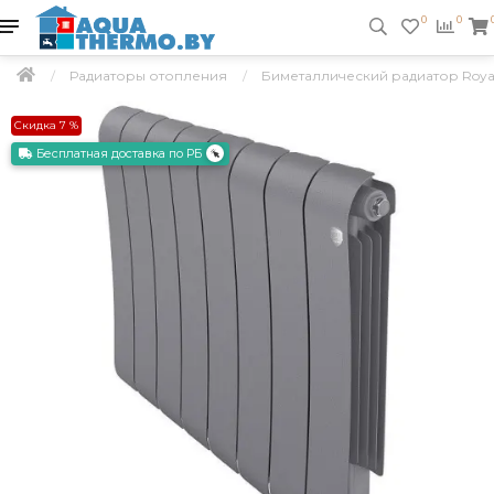
0
0
Радиаторы отопления
Биметаллический радиатор Royal Th
Скидка 7 %
Бесплатная доставка по РБ