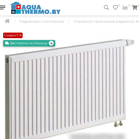
0
0
Радиаторы отопления
Стальной панельный радиатор Kerm
Скидка 5 %
Бесплатно по Минску