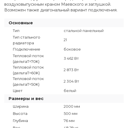
воздуховыпускным краном Маевского и заглушкой.
Возможен также диагональный вариант подключения.
Основные
Тип
стальной панельный
Тип стального
21
радиатора
Подключение
боковое
Тепловой поток
3 462 Вт
(дельтаT=70K)
Тепловой поток
2 873 Вт
(дельтаТ=60K)
Тепловой поток
2 304 Вт
(дельтаТ=50K)
Цвет
белый
Размеры и вес
Ширина
2000 мм
Высота
500 мм
Глубина
76 мм
Вес
48.29 кг