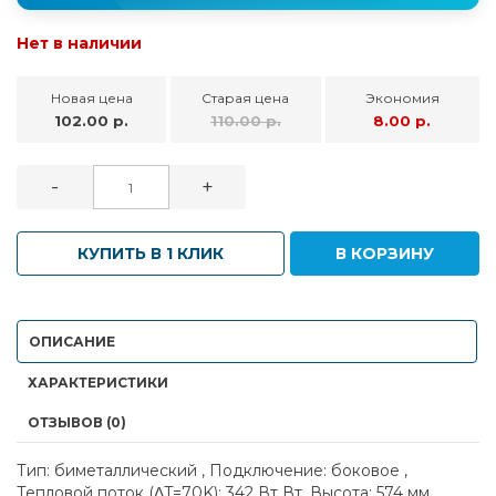
Нет в наличии
Новая цена
Старая цена
Экономия
102.00 р.
110.00 р.
8.00 р.
-
+
КУПИТЬ В 1 КЛИК
В КОРЗИНУ
ОПИСАНИЕ
ХАРАКТЕРИСТИКИ
ОТЗЫВОВ (0)
Тип: биметаллический , Подключение: боковое ,
Тепловой поток (ΔT=70K): 342 Вт Вт, Высота: 574 мм,