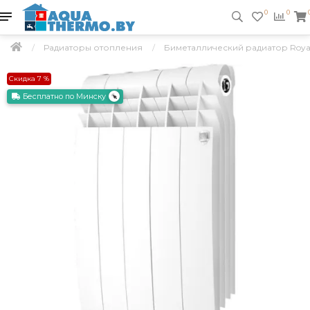
0
0
Радиаторы отопления
Биметаллический радиатор Royal T
Скидка 7 %
Бесплатно по Минску