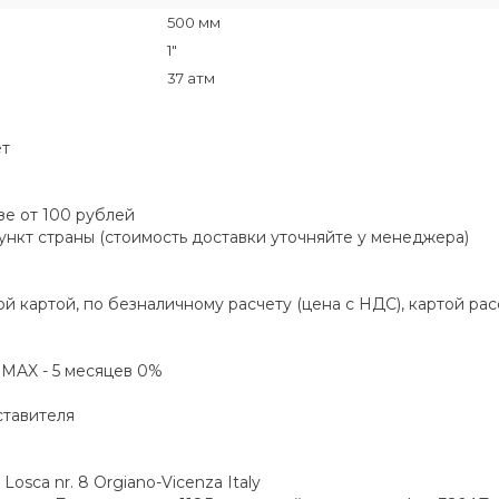
500 мм
1"
37 атм
ет
зе от 100 рублей
пункт страны (стоимость доставки уточняйте у менеджера)
й картой, по безналичному расчету (цена с НДС), картой ра
а MAX - 5 месяцев 0%
ставителя
osca nr. 8 Orgiano-Vicenza Italy