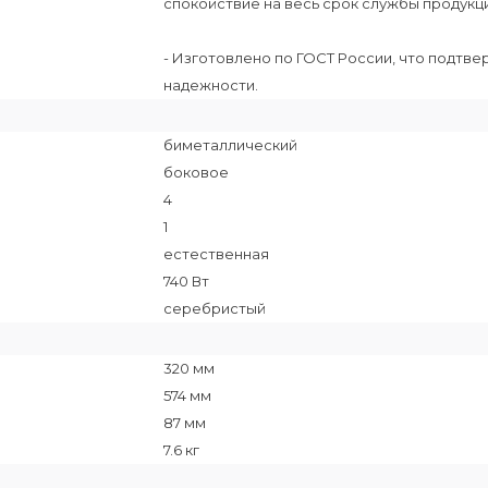
спокойствие на весь срок службы продукц
- Изготовлено по ГОСТ России, что подтв
надежности.
биметаллический
боковое
4
1
естественная
740 Вт
серебристый
320 мм
574 мм
87 мм
7.6 кг