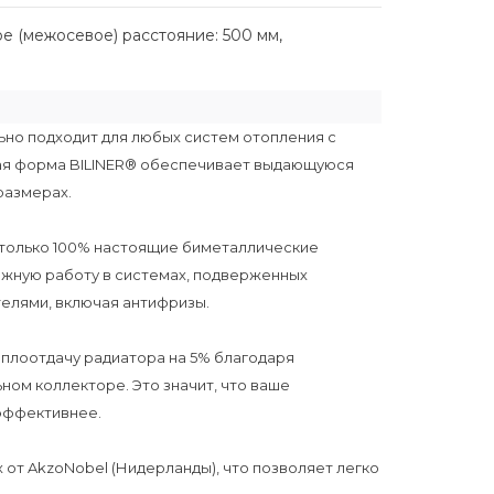
ое (межосевое) расстояние: 500 мм,
ьно подходит для любых систем отопления с
я форма BILINER® обеспечивает выдающуюся
размерах.
я только 100% настоящие биметаллические
дежную работу в системах, подверженных
елями, включая антифризы.
плоотдачу радиатора на 5% благодаря
ом коллекторе. Это значит, что ваше
эффективнее.
х от AkzoNobel (Нидерланды), что позволяет легко