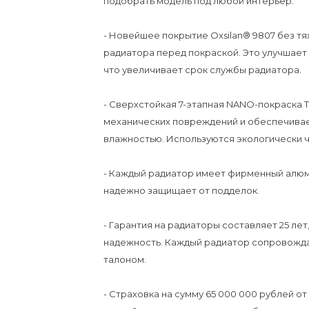
подобрать модель под любой интерьер.
- Новейшее покрытие Oxsilan® 9807 без т
радиатора перед покраской. Это улучшает
что увеличивает срок службы радиатора.
- Сверхстойкая 7-этапная NANO-покраска
механических повреждений и обеспечива
влажностью. Используются экологически чи
- Каждый радиатор имеет фирменный алюми
надежно защищает от подделок.
- Гарантия на радиаторы составляет 25 ле
надежность. Каждый радиатор сопровожда
талоном.
- Страховка на сумму 65 000 000 рублей о