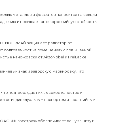
яжелых металлов и фосфатов наносится на секции
 адгезию и повышает антикоррозийную стойкость,
 TECNOFIRMA® защищает радиатор от
ет долговечность в помещениях с повышенной
стые нано-краски от AkzoNobel и FreiLacke.
ниевый знак и заводскую маркировку, что
т, что подтверждает их высокое качество и
ется индивидуальным паспортом и гарантийным
т ОАО «Ингосстрах» обеспечивает вашу защиту и