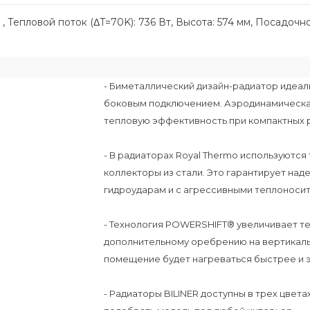
 Тепловой поток (ΔT=70K): 736 Вт, Высота: 574 мм, Посадочн
- Биметаллический дизайн-радиатор идеал
боковым подключением. Аэродинамическа
тепловую эффективность при компактных 
- В радиаторах Royal Thermo используютс
коллекторы из стали. Это гарантирует на
гидроударам и с агрессивными теплоносит
- Технология POWERSHIFT® увеличивает те
дополнительному оребрению на вертикальн
помещение будет нагреваться быстрее и 
- Радиаторы BILINER доступны в трех цвета