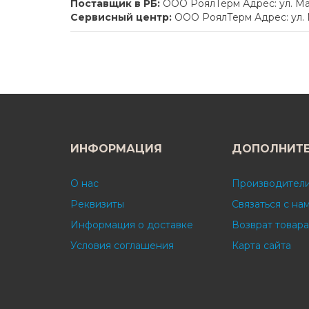
Поставщик в РБ:
ООО РоялТерм Адрес: ул. Мак
Сервисный центр:
ООО РоялТерм Адрес: ул. 
ИНФОРМАЦИЯ
ДОПОЛНИТ
О нас
Производител
Реквизиты
Связаться с на
Информация о доставке
Возврат товара
Условия соглашения
Карта сайта