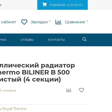
ск, ул. Ваупшасова, д. 10, пом. 131
ТОВАРОВ: 0 (0.00 Р.)
0
0
 кабинет
Закладки
Сравнение
ОЧКА
ОТЗЫВЫ
КОНТАКТЫ
ллический радиатор
hermo BILINER B 500
истый (4 секции)
0 отзывов
:
Royal Thermo