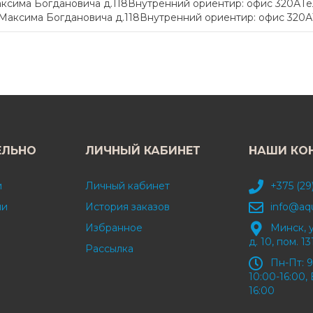
сима Богдановича д.118Внутренний ориентир: офис 320АТел.:
Максима Богдановича д.118Внутренний ориентир: офис 320АТел
ЕЛЬНО
ЛИЧНЫЙ КАБИНЕТ
НАШИ КО
и
Личный кабинет
+375 (29
ми
История заказов
info@aq
Избранное
Минск, 
д. 10, пом. 13
Рассылка
Пн-Пт: 9
10:00-16:00, 
16:00