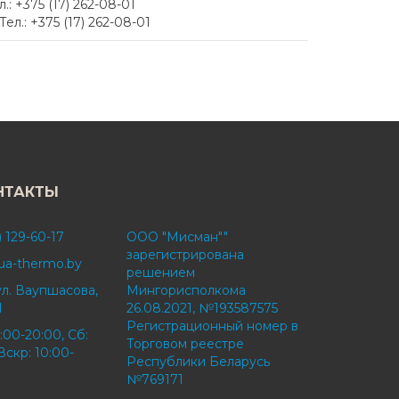
 +375 (17) 262-08-01
.: +375 (17) 262-08-01
НТАКТЫ
) 129-60-17
ООО "Мисман""
зарегистрирована
ua-thermo.by
решением
ул. Ваупшасова,
Мингорисполкома
1
26.08.2021, №193587575
Регистрационный номер в
:00-20:00, Сб:
Торговом реестре
Вскр: 10:00-
Республики Беларусь
№769171