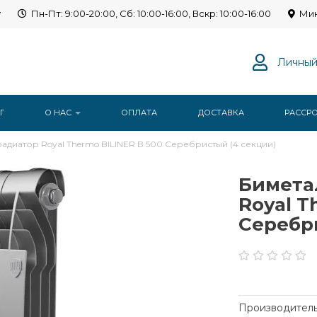
y
Пн-Пт: 9:00-20:00, Сб: 10:00-16:00, Вскр: 10:00-16:00
Мин
Личный
Г
О НАС
ОПЛАТА
ДОСТАВКА
РАССР
диатор Royal Thermo BILINER B 500 Серебристый (4 секции)
Бимета
Royal T
Серебр
Производитель