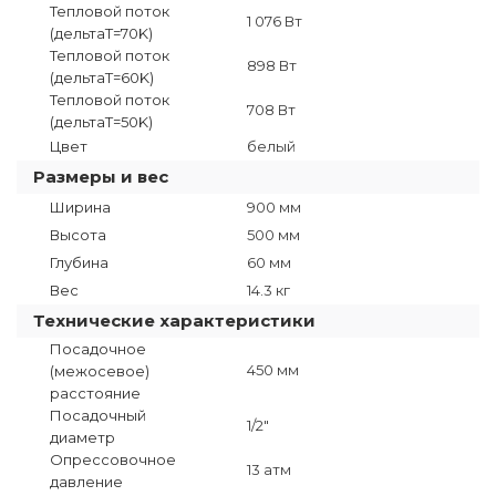
Тепловой поток
1 076 Вт
(дельтаT=70K)
Тепловой поток
898 Вт
(дельтаТ=60K)
Тепловой поток
708 Вт
(дельтаТ=50K)
Цвет
белый
Размеры и вес
Ширина
900 мм
Высота
500 мм
Глубина
60 мм
Вес
14.3 кг
Технические характеристики
Посадочное
450 мм
(межосевое)
расстояние
Посадочный
1/2"
диаметр
Опрессовочное
13 атм
давление