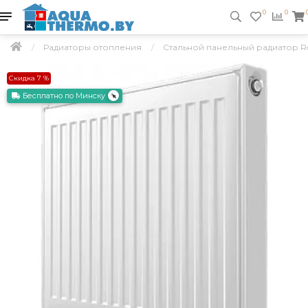
0
0
Радиаторы отопления
Стальной панельный радиатор R
Скидка 7 %
Бесплатно по Минску