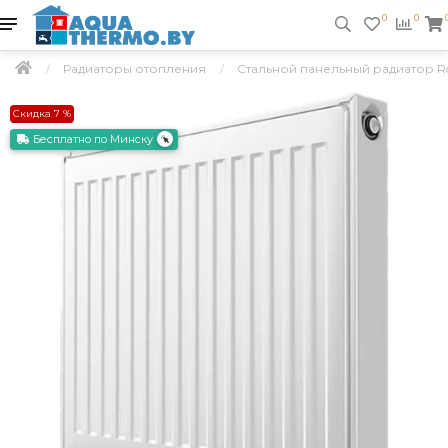
0
0
Радиаторы отопления
Стальной панельный радиатор R
Скидка 7 %
Бесплатно по Минску