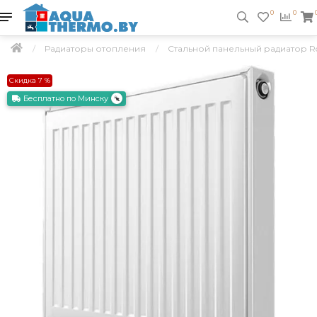
0
0
Радиаторы отопления
Стальной панельный радиатор R
Скидка 7 %
Бесплатно по Минску