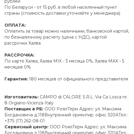
рублей
По Беларуси - от 15 руб. в любой населенный пункт
страны (стоимость доставки уточняйте у менеджера)
ОПЛАТА:
Оплатить за товар можно наличными, банковской картой,
по безналичному расчету (цена с НДС), картой
рассрочки Халва
РАССРОЧКА:
По карте Халва, Халва MIX - 3 месяца 0%, Халва MAX - 5
месяцев 0%
Гарантия:
180 месяцев от официального представителя
Изготовитель:
CAMPO di CALORE S.R.L. Via Ca Losca nr.
8 Orgiano-Vicenza Italy
Поставщик в РБ:
ООО РоялТерм Адрес: ул. Максима
Богдановича д.118Внутренний ориентир: офис 320АТел.:
+375 (17) 262-08-01
Сервисный центр:
ООО РоялТерм Адрес: ул. Максима
Богдановича д.118Внутренний ориентир: офис 320АТел.: