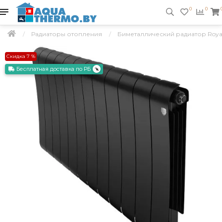
0
0
Радиаторы отопления
Биметаллический радиатор Royal Th
Скидка 7 %
Бесплатная доставка по РБ