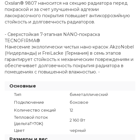
Oxsilan® 9807 наносится на секцию радиатора перед
покраской и за счет улучшенной адгезии
лакокрасочного покрытия повышает антикоррозийную
стойкость и долговечность радиаторов.
- Сверхстойкая 7-этапная NANO-покраска
TECNOFIRMA®
Нанесение экологически чистых нано-красок AkzoNobel
(Нидерланды) и FreiLacke (Германия) в семь этапов
гарантирует стойкость к механическим повреждениям и
обеспечивает долговечность покрытия радиатора в
помещениях с повышенной влажностью. -
Основные
Тип
биметаллический
Подключение
боковое
Количество секций
12
Тепловой поток
2 160 Вт
(дельтаT=70K)
Цвет
черный
Размеры и вес