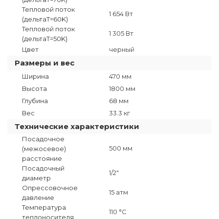
Тепловой поток
1 654 Вт
(дельтаТ=60K)
Тепловой поток
1 305 Вт
(дельтаТ=50K)
Цвет
черный
Размеры и вес
Ширина
470 мм
Высота
1800 мм
Глубина
68 мм
Вес
33.3 кг
Технические характеристики
Посадочное
500 мм
(межосевое)
расстояние
Посадочный
1/2"
диаметр
Опрессовочное
15 атм
давление
Температура
110 °C
теплоносителя