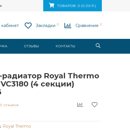
ск, ул. Ваупшасова, д. 10, пом. 131
ТОВАРОВ: 0 (0.00 Р.)
0
0
 кабинет
Закладки
Сравнение
ОЧКА
ОТЗЫВЫ
КОНТАКТЫ
-радиатор Royal Thermo
a VC3180 (4 секции)
6
0 отзывов
:
Royal Thermo