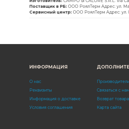
Изготовитель:
CAMPO di CALORE S.R.L. Via Ca L
Поставщик в РБ:
ООО РоялТерм Адрес: ул. Мак
Сервисный центр:
ООО РоялТерм Адрес: ул. 
ИНФОРМАЦИЯ
ДОПОЛНИТ
О нас
Производител
Реквизиты
Связаться с на
Информация о доставке
Возврат товара
Условия соглашения
Карта сайта