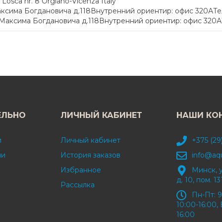
osca nr. 8 Orgiano-Vicenza Italy
сима Богдановича д.118Внутренний ориентир: офис 320АТел.:
Максима Богдановича д.118Внутренний ориентир: офис 320АТел
ЕЛЬНО
ЛИЧНЫЙ КАБИНЕТ
НАШИ КО
и
Личный кабинет
+375 (29
ми
История заказов
info@aq
Избранное
Минск, 
д. 10, пом. 13
Рассылка
Пн-Пт: 9
10:00-16:00, 
16:00