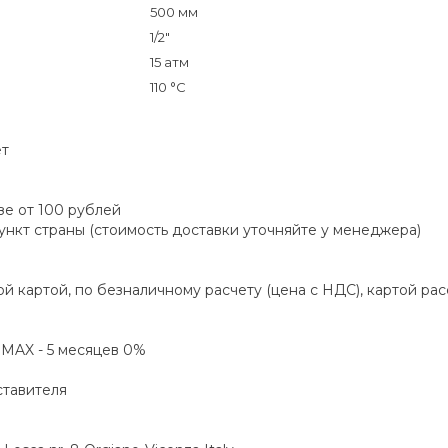
500 мм
1/2"
15 атм
110 °C
ет
зе от 100 рублей
пункт страны (стоимость доставки уточняйте у менеджера)
й картой, по безналичному расчету (цена с НДС), картой ра
а MAX - 5 месяцев 0%
ставителя