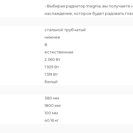
- Выбирая радиатор Insignia, вы получаете
наслаждение, которое будет радовать гла
стальной трубчатый
нижнее
8
естественная
2 360 Вт
1 929 Вт
1 519 Вт
белый
380 мм
1800 мм
100 мм
40.16 кг