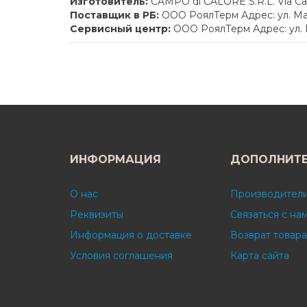
Изготовитель:
CAMPO di CALORE S.R.L. Via Ca L
Поставщик в РБ:
ООО РоялТерм Адрес: ул. Мак
Сервисный центр:
ООО РоялТерм Адрес: ул. 
ИНФОРМАЦИЯ
ДОПОЛНИТ
О нас
Производител
Реквизиты
Связаться с на
Информация о доставке
Возврат товара
Условия соглашения
Карта сайта