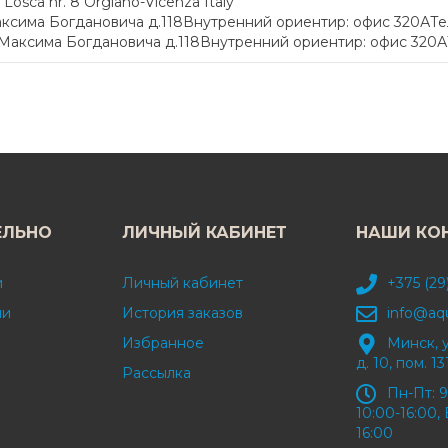
osca nr. 8 Orgiano-Vicenza Italy
сима Богдановича д.118Внутренний ориентир: офис 320АТел.:
Максима Богдановича д.118Внутренний ориентир: офис 320АТел
ЕЛЬНО
ЛИЧНЫЙ КАБИНЕТ
НАШИ КО
и
Личный кабинет
+375 (29
ми
История заказов
info@aq
Избранное
Минск, 
д. 10, пом. 13
Рассылка
Пн-Пт: 9
10:00-16:00, 
16:00