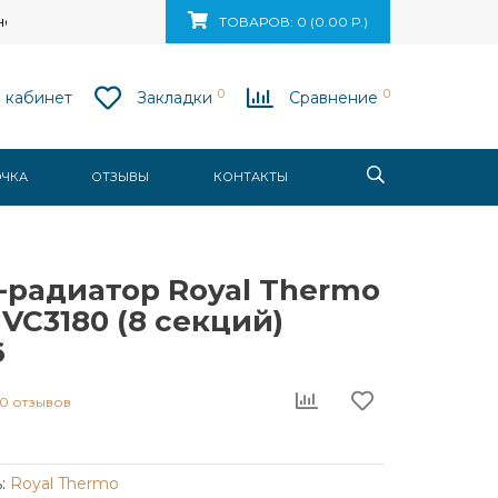
ск, ул. Ваупшасова, д. 10, пом. 131
ТОВАРОВ: 0 (0.00 Р.)
0
0
 кабинет
Закладки
Сравнение
ОЧКА
ОТЗЫВЫ
КОНТАКТЫ
-радиатор Royal Thermo
a VC3180 (8 секций)
6
0 отзывов
:
Royal Thermo