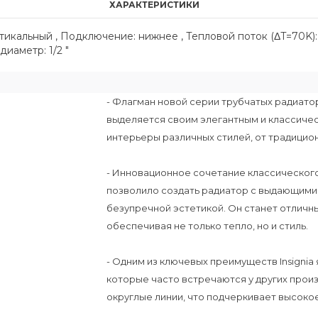
ХАРАКТЕРИСТИКИ
ртикальный , Подключение: нижнее , Тепловой поток (ΔT=70K):
иаметр: 1/2 "
- Флагман новой серии трубчатых радиаторо
выделяется своим элегантным и классичес
интерьеры различных стилей, от традицио
- Инновационное сочетание классическог
позволило создать радиатор с выдающими
безупречной эстетикой. Он станет отличн
обеспечивая не только тепло, но и стиль.
- Одним из ключевых преимуществ Insignia
которые часто встречаются у других произ
округлые линии, что подчеркивает высокое