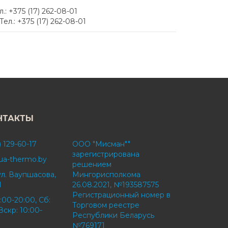
 +375 (17) 262-08-01
.: +375 (17) 262-08-01
НТАКТЫ
) 129-60-17
ООО "Мисман""
зарегистрирована
ua-thermo.by
решением
ул. Ваупшасова,
Мингорисполкома
1
26.08.2021, №193587575
Регистрационный номер в
:00-20:00, Сб:
Торговом реестре
Вскр: 10:00-
Республики Беларусь
№769171