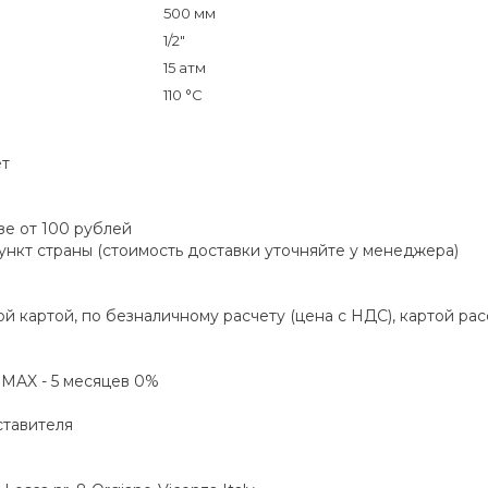
500 мм
1/2"
15 атм
110 °C
ет
зе от 100 рублей
пункт страны (стоимость доставки уточняйте у менеджера)
й картой, по безналичному расчету (цена с НДС), картой ра
а MAX - 5 месяцев 0%
ставителя