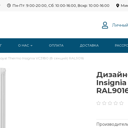
y
Пн-Пт: 9:00-20:00, Сб: 10:00-16:00, Вскр: 10:00-16:00
Мин
Личный
Г
О НАС
ОПЛАТА
ДОСТАВКА
РАССР
al Thermo Insignia VC3180 (8 секций) RAL9016
Дизайн
Insigni
RAL901
Производитель