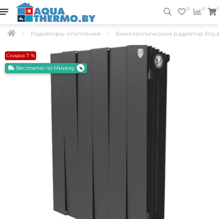
0
0
Радиаторы отопления
Биметаллический радиатор Royal T
Скидка 7 %
Бесплатно по Минску