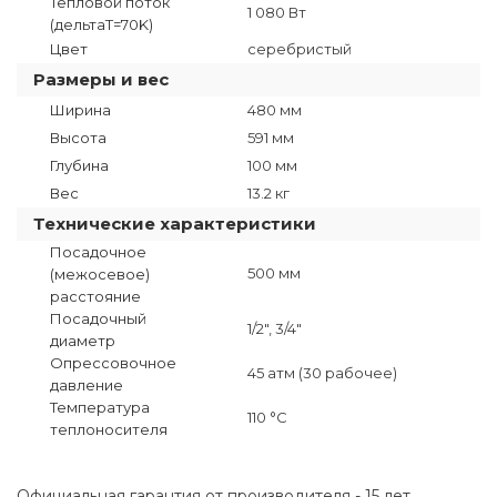
Тепловой поток
1 080 Вт
(дельтаT=70K)
Цвет
серебристый
Размеры и вес
Ширина
480 мм
Высота
591 мм
Глубина
100 мм
Вес
13.2 кг
Технические характеристики
Посадочное
500 мм
(межосевое)
расстояние
Посадочный
1/2", 3/4"
диаметр
Опрессовочное
45 атм (30 рабочее)
давление
Температура
110 °C
теплоносителя
Официальная гарантия от производителя - 15 лет