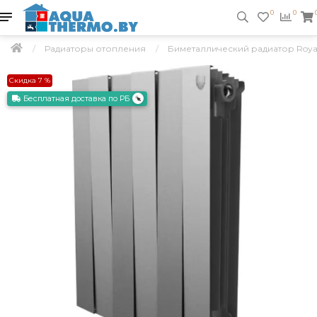
0
0
Радиаторы отопления
Биметаллический радиатор Royal T
Скидка 7 %
Бесплатная доставка по РБ