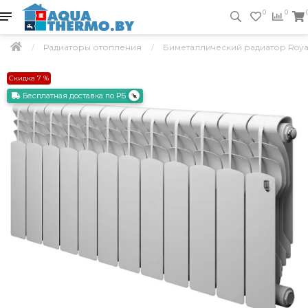
0
0
Радиаторы отопления
Биметаллический радиатор Royal T
Скидка 7 %
Бесплатная доставка по РБ