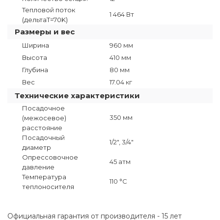
Тепловой поток
1 464 Вт
(дельтаT=70K)
Размеры и вес
Ширина
960 мм
Высота
410 мм
Глубина
80 мм
Вес
17.04 кг
Технические характеристики
Посадочное
350 мм
(межосевое)
расстояние
Посадочный
1/2", 3/4"
диаметр
Опрессовочное
45 атм
давление
Температура
110 °C
теплоносителя
Официальная гарантия от производителя - 15 лет