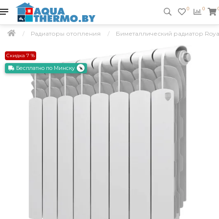
0
0
Радиаторы отопления
Биметаллический радиатор Royal T
Скидка 7 %
Бесплатно по Минску