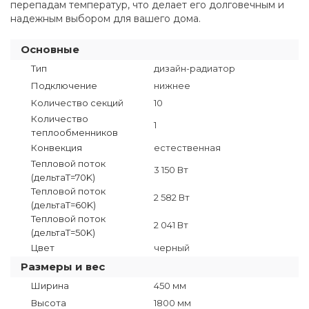
перепадам температур, что делает его долговечным и
надежным выбором для вашего дома.
Основные
Тип
дизайн-радиатор
Подключение
нижнее
Количество секций
10
Количество
1
теплообменников
Конвекция
естественная
Тепловой поток
3 150 Вт
(дельтаT=70K)
Тепловой поток
2 582 Вт
(дельтаТ=60K)
Тепловой поток
2 041 Вт
(дельтаТ=50K)
Цвет
черный
Размеры и вес
Ширина
450 мм
Высота
1800 мм