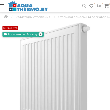
0
0
Радиаторы отопления
Стальной панельный радиатор R
Скидка 7 %
Бесплатно по Минску