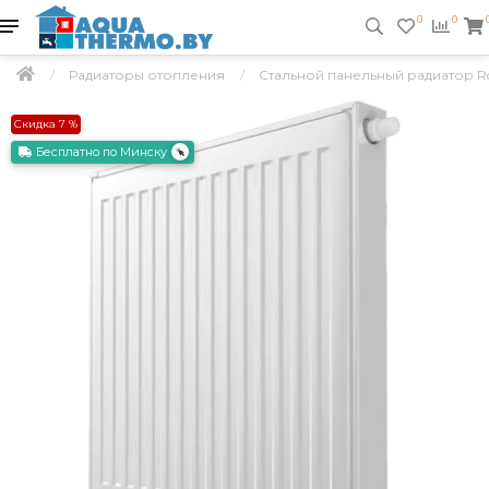
0
0
Радиаторы отопления
Стальной панельный радиатор R
Скидка 7 %
Бесплатно по Минску